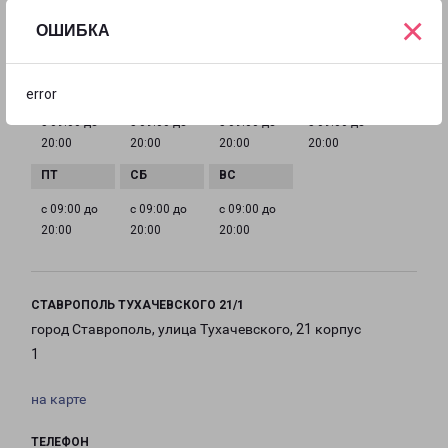
stavropol@pecom.ru
×
ОШИБКА
ГРАФИК РАБОТЫ
error
с 09:00 до
с 09:00 до
с 09:00 до
с 09:00 до
20:00
20:00
20:00
20:00
с 09:00 до
с 09:00 до
с 09:00 до
20:00
20:00
20:00
СТАВРОПОЛЬ ТУХАЧЕВСКОГО 21/1
город Ставрополь, улица Тухачевского, 21 корпус
1
на карте
ТЕЛЕФОН