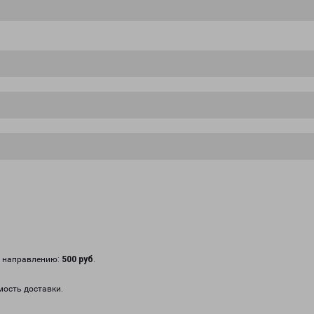
у направлению:
500 руб
.
мость доставки.