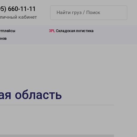
95) 660-11-11
 личный кабинет
етплейсы
3PL
Складская логистика
инов
ая область