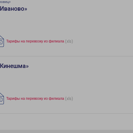
повец»
«Иваново»
(xls)
Тарифы на перевозку из филиала
«Кинешма»
(xls)
Тарифы на перевозку из филиала