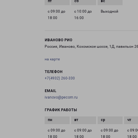
с 09:00 до
с 10:00 до
Выходной
18:00
16:00
ИВАНОВО РИО
Россия, Иваново, Кохомское шоссе, 1Д, павильон 2
на карте
ТЕЛЕФОН
+7(4932) 260-330
EMAIL
ivanovo@pecom.ru
ГРАФИК РАБОТЫ
с 09:00 до
с 09:00 до
с 09:00 до
с 09:0
18:00
18:00
18:00
18:00