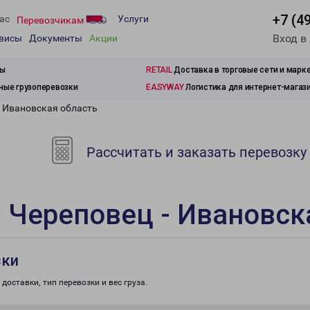
+7 (4
ас
Услуги
Перевозчикам
Вход в
рвисы
Документы
Акции
зы
RETAIL
Доставка в торговые сети и марк
ые грузоперевозки
EASYWAY
Логистика для интернет-магаз
- Ивановская область
Рассчитать и заказать перевозку
 Череповец - Ивановск
зки
доставки, тип перевозки и вес груза.