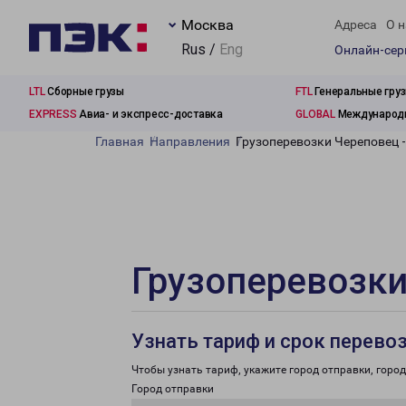
Москва
Адреса
О н
Rus /
Eng
Онлайн-се
LTL
Сборные грузы
FTL
Генеральные гру
EXPRESS
Авиа- и экспресс-доставка
GLOBAL
Международн
Главная
Направления
Грузоперевозки Череповец 
Грузоперевозки
Узнать тариф и срок перево
Чтобы узнать тариф, укажите город отправки, город 
Город отправки