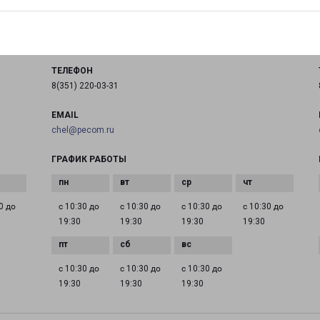
город Челябинск, проспект Победы, 325
на карте
ТЕЛЕФОН
8(351) 220-03-31
EMAIL
chel@pecom.ru
ГРАФИК РАБОТЫ
0 до
с 10:30 до
с 10:30 до
с 10:30 до
с 10:30 до
19:30
19:30
19:30
19:30
с 10:30 до
с 10:30 до
с 10:30 до
19:30
19:30
19:30