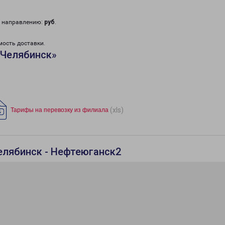
у направлению:
руб
.
мость доставки.
«Челябинск»
(xls)
Тарифы на перевозку из филиала
елябинск - Нефтеюганск2