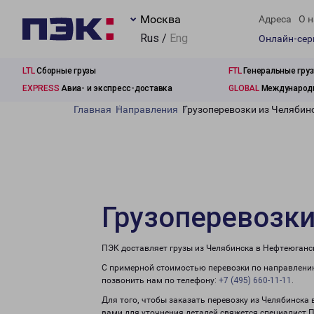
Москва
Адреса
О н
Rus /
Eng
Онлайн-се
LTL
Сборные грузы
FTL
Генеральные гру
EXPRESS
Авиа- и экспресс-доставка
GLOBAL
Международн
Главная
Направления
Грузоперевозки из Челябин
Грузоперевозки
ПЭК доставляет грузы из Челябинска в Нефтеюганс
С примерной стоимостью перевозки по направлению
позвонить нам по телефону:
+7 (495) 660-11-11
.
Для того, чтобы заказать перевозку из Челябинска
вами для уточнения деталей свяжется специалист 