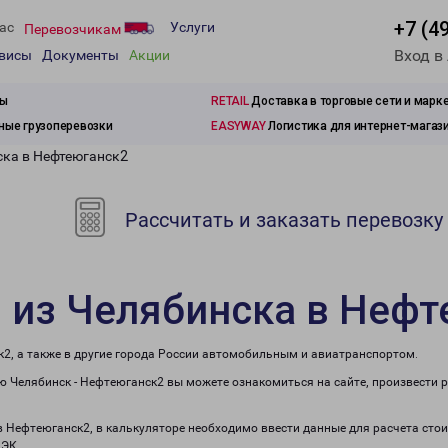
+7 (4
ас
Услуги
Перевозчикам
Вход в
рвисы
Документы
Акции
зы
RETAIL
Доставка в торговые сети и марк
ые грузоперевозки
EASYWAY
Логистика для интернет-магаз
ска в Нефтеюганск2
Рассчитать и заказать перевозку
 из Челябинска в Неф
к2, а также в другие города России автомобильным и авиатранспортом.
 Челябинск - Нефтеюганск2 вы можете ознакомиться на сайте, произвести 
 в Нефтеюганск2, в калькуляторе необходимо ввести данные для расчета стои
ПЭК.