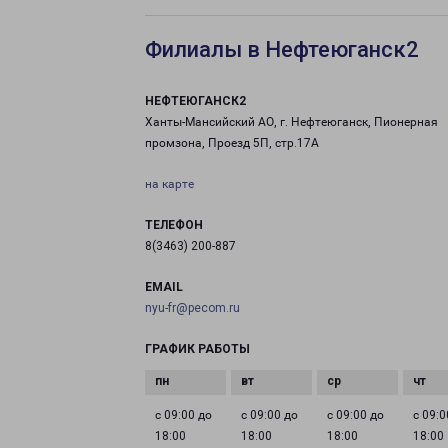
Филиалы в Нефтеюганск2
НЕФТЕЮГАНСК2
Ханты-Мансийский АО, г. Нефтеюганск, Пионерная
промзона, Проезд 5П, стр.17А
на карте
ТЕЛЕФОН
8(3463) 200-887
EMAIL
nyu-fr@pecom.ru
ГРАФИК РАБОТЫ
с 09:00 до
с 09:00 до
с 09:00 до
с 09:0
18:00
18:00
18:00
18:00