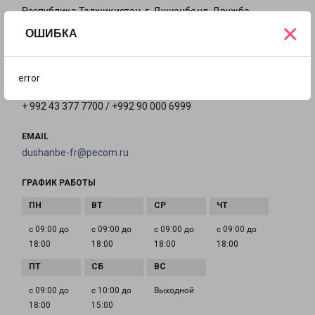
Республика Таджикистан, г. Душанбе,ул. Дружба
×
народов, д. 62, здание «Системавтоматика»
ОШИБКА
на карте
error
ТЕЛЕФОН
+ 992 43 377 7700 / +992 90 000 6999
EMAIL
dushanbe-fr@pecom.ru
ГРАФИК РАБОТЫ
с 09:00 до
с 09:00 до
с 09:00 до
с 09:00 до
18:00
18:00
18:00
18:00
с 09:00 до
с 10:00 до
Выходной
18:00
15:00