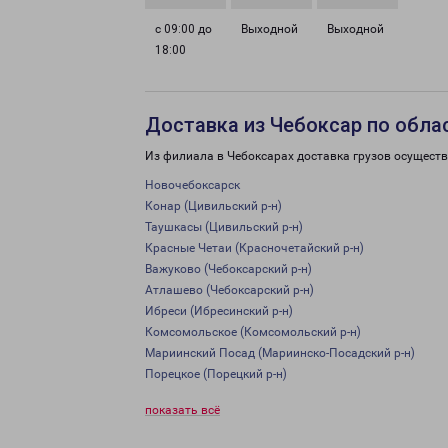
с 09:00 до
Выходной
Выходной
18:00
Доставка из Чебоксар по обла
Из филиала в Чебоксарах доставка грузов осуществ
Новочебоксарск
Конар (Цивильский р-н)
Таушкасы (Цивильский р-н)
Красные Четаи (Красночетайский р-н)
Важуково (Чебоксарский р-н)
Атлашево (Чебоксарский р-н)
Ибреси (Ибресинский р-н)
Комсомольское (Комсомольский р-н)
Мариинский Посад (Мариинско-Посадский р-н)
Порецкое (Порецкий р-н)
показать всё