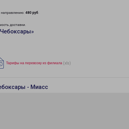
у направлению:
480 руб
.
мость доставки.
«Чебоксары»
(xls)
Тарифы на перевозку из филиала
ебоксары - Миасс