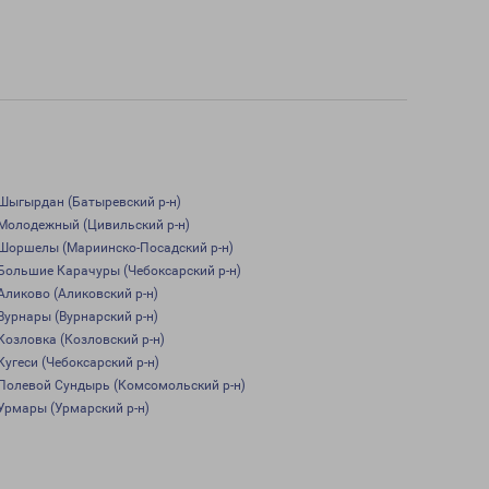
Шыгырдан (Батыревский р-н)
Молодежный (Цивильский р-н)
Шоршелы (Мариинско-Посадский р-н)
Большие Карачуры (Чебоксарский р-н)
Аликово (Аликовский р-н)
Вурнары (Вурнарский р-н)
Козловка (Козловский р-н)
Кугеси (Чебоксарский р-н)
Полевой Сундырь (Комсомольский р-н)
Урмары (Урмарский р-н)