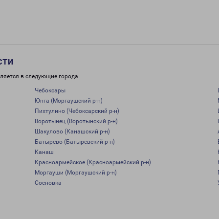
сти
ляется в следующие города:
Чебоксары
Юнга (Моргаушский р-н)
Пихтулино (Чебоксарский р-н)
Воротынец (Воротынский р-н)
Шакулово (Канашский р-н)
Батырево (Батыревский р-н)
Канаш
Красноармейское (Красноармейский р-н)
Моргауши (Моргаушский р-н)
Сосновка