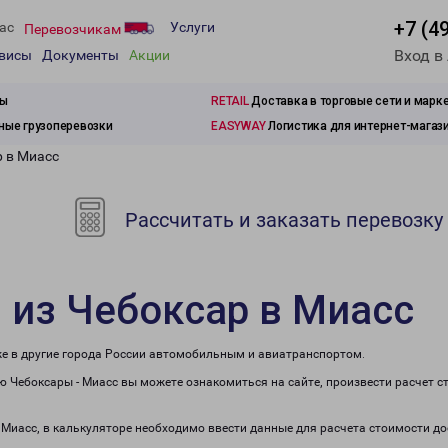
+7 (4
ас
Услуги
Перевозчикам
Вход в
рвисы
Документы
Акции
зы
RETAIL
Доставка в торговые сети и марк
ые грузоперевозки
EASYWAY
Логистика для интернет-магаз
р в Миасс
Рассчитать и заказать перевозку
 из Чебоксар в Миасс
же в другие города России автомобильным и авиатранспортом.
 Чебоксары - Миасс вы можете ознакомиться на сайте, произвести расчет 
в Миасс, в калькуляторе необходимо ввести данные для расчета стоимости до