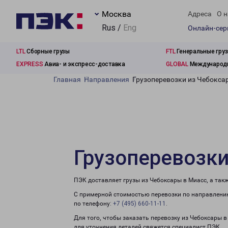
Москва
Адреса
О н
Rus /
Eng
Онлайн-се
LTL
Сборные грузы
FTL
Генеральные гру
EXPRESS
Авиа- и экспресс-доставка
GLOBAL
Международн
Главная
Направления
Грузоперевозки из Чебокса
Грузоперевозки
ПЭК доставляет грузы из Чебоксары в Миасс, а так
С примерной стоимостью перевозки по направлению
по телефону:
+7 (495) 660-11-11
.
Для того, чтобы заказать перевозку из Чебоксары 
для уточнения деталей свяжется специалист ПЭК.