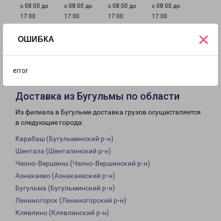
с 08:00 до
с 08:00 до
с 08:00 до
с 08:00 до
17:00
17:00
17:00
17:00
×
ОШИБКА
с 08:00 до
Выходной
Выходной
17:00
error
Доставка из Бугульмы по области
Из филиала в Бугульме доставка грузов осуществляется
в следующие города:
Карабаш (Бугульминский р-н)
Шентала (Шенталинский р-н)
Челно-Вершины (Челно-Вершинский р-н)
Азнакаево (Азнакаевский р-н)
Бугульма (Бугульминский р-н)
Лениногорск (Лениногорский р-н)
Клявлино (Клявлинский р-н)