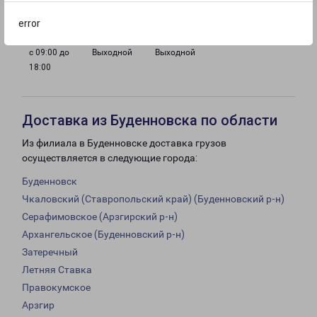
18:00
18:00
18:00
18:00
error
с 09:00 до
Выходной
Выходной
18:00
Доставка из Буденновска по области
Из филиала в Буденновске доставка грузов
осуществляется в следующие города:
Буденновск
Чкаловский (Ставропольский край) (Буденновский р-н)
Серафимовское (Арзгирский р-н)
Архангельское (Буденновский р-н)
Затеречный
Летняя Ставка
Правокумское
Арзгир