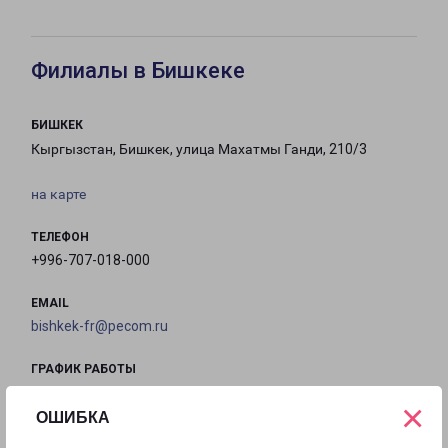
Филиалы в Бишкеке
БИШКЕК
Кыргызстан, Бишкек, улица Махатмы Ганди, 210/3
на карте
ТЕЛЕФОН
+996-707-018-000
EMAIL
bishkek-fr@pecom.ru
ГРАФИК РАБОТЫ
×
ОШИБКА
с 09:00 до
с 09:00 до
с 09:00 до
с 09:00 до