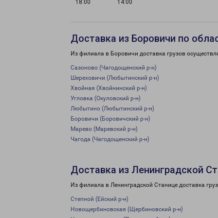
18:00
14:00
Доставка из Боровичи по обла
Из филиала в Боровичи доставка грузов осуществл
Сазоново (Чагодощенский р-н)
Шереховичи (Любытинский р-н)
Хвойная (Хвойнинский р-н)
Угловка (Окуловский р-н)
Любытино (Любытинский р-н)
Боровичи (Боровичский р-н)
Марево (Маревский р-н)
Чагода (Чагодощенский р-н)
Доставка из Ленинградской Ст
Из филиала в Ленинградской Станице доставка гру
Степной (Ейский р-н)
Новощербиновская (Щербиновский р-н)