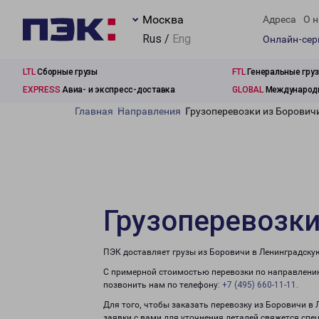
Москва
Адреса
О н
Rus /
Eng
Онлайн-се
LTL
Сборные грузы
FTL
Генеральные гру
EXPRESS
Авиа- и экспресс-доставка
GLOBAL
Международн
Главная
Направления
Грузоперевозки из Борович
Грузоперевозки
ПЭК доставляет грузы из Боровичи в Ленинградску
С примерной стоимостью перевозки по направлению
позвонить нам по телефону:
+7 (495) 660-11-11
.
Для того, чтобы заказать перевозку из Боровичи в
заявки с вами для уточнения деталей свяжется спе