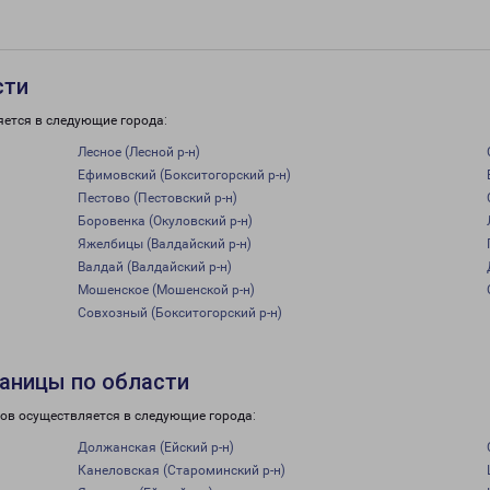
сти
яется в следующие города:
Лесное (Лесной р-н)
Ефимовский (Бокситогорский р-н)
Пестово (Пестовский р-н)
Боровенка (Окуловский р-н)
Яжелбицы (Валдайский р-н)
Валдай (Валдайский р-н)
Мошенское (Мошенской р-н)
Совхозный (Бокситогорский р-н)
аницы по области
зов осуществляется в следующие города:
Должанская (Ейский р-н)
Канеловская (Староминский р-н)