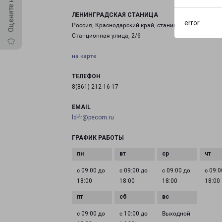
ЛЕНИНГРАДСКАЯ СТАНИЦА
error
Россия, Краснодарский край, станица Ленинградска
Станционная улица, 2/6
на карте
ТЕЛЕФОН
8(861) 212-16-17
EMAIL
ld-fr@pecom.ru
ГРАФИК РАБОТЫ
с 09:00 до
с 09:00 до
с 09:00 до
с 09:0
18:00
18:00
18:00
18:00
с 09:00 до
с 10:00 до
Выходной