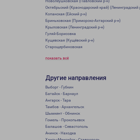
Новолеушковская (Павловский р-н)
Октябрьский (Краснодарский край) (Ленинградский 
Копанская (Ейский р-н)
Бриньковская (Приморско-Ахтарский р-н)
Крыловская (Ленинградский р-н)
Гуляй-Борисовка
Кущевская (Кущёвский р-н)
Старощербиновская
показать всё
Другие направления
Выборг - Губкин
Батайск - Барнаул
Ангарск - Тара
Тамбов - Архангельск
Шымкент - Обнинск
Гомель - Прокопьевск
Балашов - Севастополь
Ачинск - Находка
Ханты-Мансийск - Ставрополь