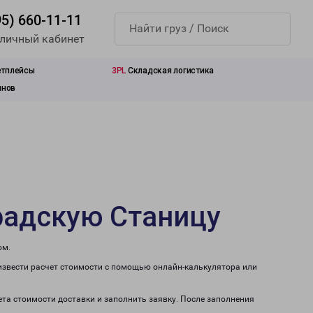
95) 660-11-11
 личный кабинет
етплейсы
3PL
Складская логистика
инов
радскую Станицу
ом.
извести расчет стоимости с помощью онлайн-калькулятора или
ета стоимости доставки и заполнить заявку. После заполнения