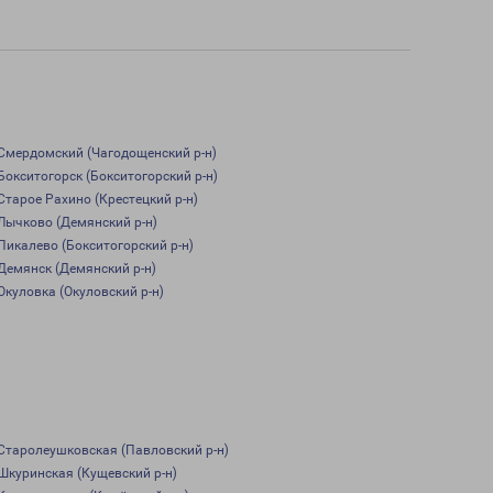
Смердомский (Чагодощенский р-н)
Бокситогорск (Бокситогорский р-н)
Старое Рахино (Крестецкий р-н)
Лычково (Демянский р-н)
Пикалево (Бокситогорский р-н)
Демянск (Демянский р-н)
Окуловка (Окуловский р-н)
Старолеушковская (Павловский р-н)
Шкуринская (Кущевский р-н)