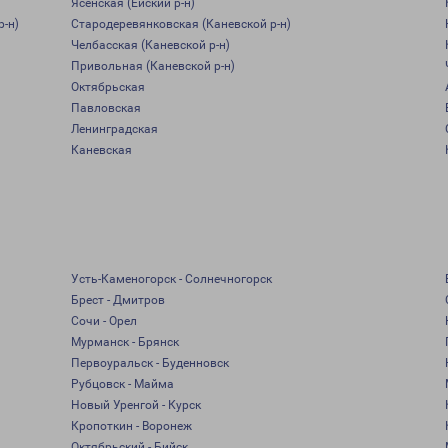
Ясенская (Ейский р-н)
р-н)
Стародеревянковская (Каневской р-н)
Челбасская (Каневской р-н)
Привольная (Каневской р-н)
Октябрьская
Павловская
Ленинградская
Каневская
Усть-Каменогорск - Солнечногорск
Брест - Дмитров
Сочи - Орел
Мурманск - Брянск
Первоуральск - Буденновск
Рубцовск - Майма
Новый Уренгой - Курск
Кропоткин - Воронеж
Октябрьский - Бийск