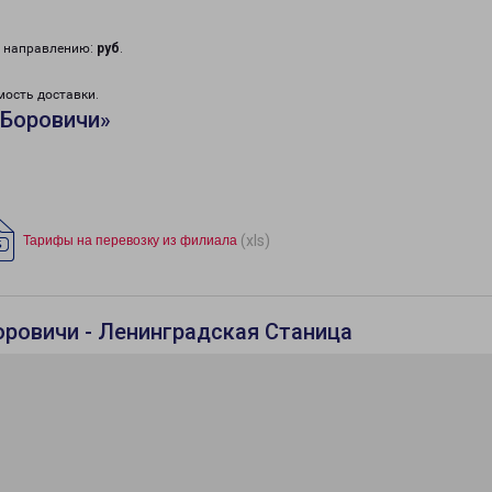
у направлению:
руб
.
мость доставки.
«Боровичи»
(xls)
Тарифы на перевозку из филиала
оровичи - Ленинградская Станица