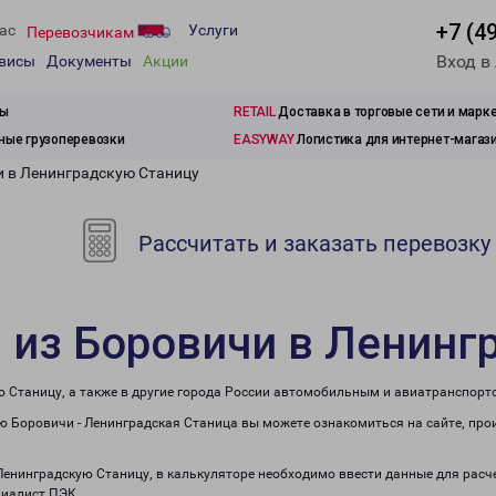
+7 (4
ас
Услуги
Перевозчикам
Вход в
рвисы
Документы
Акции
зы
RETAIL
Доставка в торговые сети и марк
ые грузоперевозки
EASYWAY
Логистика для интернет-магаз
и в Ленинградскую Станицу
Рассчитать и заказать перевозку
 из Боровичи в Ленинг
ю Станицу, а также в другие города России автомобильным и авиатранспорт
 Боровичи - Ленинградская Станица вы можете ознакомиться на сайте, про
 Ленинградскую Станицу, в калькуляторе необходимо ввести данные для расч
циалист ПЭК.