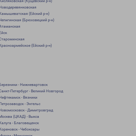
Кисляковская (Кущёвский р-н)
Новодеревянковская
Камышеватская (Ейский р-н)
Чепигинская (Брюховецкий р-н)
Атаманская
Ейск
Староминская
Красноармейское (Ейский р-н)
Березники - Нижневартовск
Санкт-Петербург - Великий Новгород
Нефтекамск - Вязники
Петрозаводск - Энгельс
Новомосковск - Димитровград
Москва (ЦКАД) - Выкса
Калуга - Благовещенск
Кореновск - Чебоксары
Муром - Минусинск