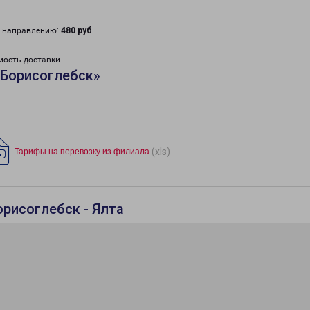
у направлению:
480 руб
.
мость доставки.
«Борисоглебск»
(xls)
Тарифы на перевозку из филиала
орисоглебск - Ялта