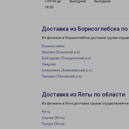
с 09:00 до
Выходной
Выходной
18:00
Доставка из Борисоглебска по
Из филиала в Борисоглебске доставка грузов осуще
Борисоглебск
Вязовка (Еланский р-н)
Байчурово (Поворинский р-н)
Уварово
Алексеевка (Алексеевский р-н.)
Таловая (Таловский р-н)
Доставка из Ялты по области
Из филиала в Ялте доставка грузов осуществляется
Ялта
Алупка (Ялта)
Гаспра (Ялта)