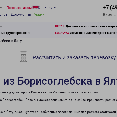
+7 (4
ас
Услуги
Перевозчикам
Вход в
рвисы
Документы
Акции
зы
RETAIL
Доставка в торговые сети и марк
ые грузоперевозки
EASYWAY
Логистика для интернет-магаз
ебска в Ялту
Рассчитать и заказать перевозку
 из Борисоглебска в Ял
также в другие города России автомобильным и авиатранспортом.
 Борисоглебск - Ялта вы можете ознакомиться на сайте, произвести расчет
ка в Ялту, в калькуляторе необходимо ввести данные для расчета стоимости