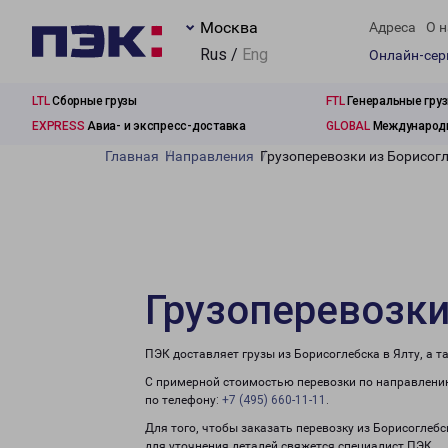
Москва
Адреса
О н
Rus /
Eng
Онлайн-се
LTL
Сборные грузы
FTL
Генеральные гру
EXPRESS
Авиа- и экспресс-доставка
GLOBAL
Международн
Главная
Направления
Грузоперевозки из Борисогл
Грузоперевозки
ПЭК доставляет грузы из Борисоглебска в Ялту, а 
С примерной стоимостью перевозки по направлению
по телефону:
+7 (495) 660-11-11
.
Для того, чтобы заказать перевозку из Борисоглебс
для уточнения деталей свяжется специалист ПЭК.