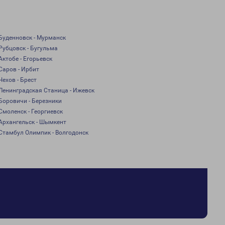
Буденновск - Мурманск
Рубцовск - Бугульма
Актобе - Егорьевск
Саров - Ирбит
Чехов - Брест
Ленинградская Станица - Ижевск
Боровичи - Березники
Смоленск - Георгиевск
Архангельск - Шымкент
Стамбул Олимпик - Волгодонск