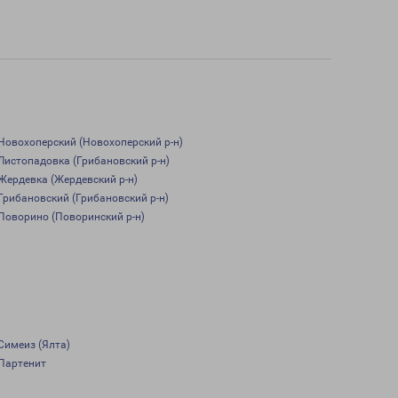
Новохоперский (Новохоперский р-н)
Листопадовка (Грибановский р-н)
Жердевка (Жердевский р-н)
Грибановский (Грибановский р-н)
Поворино (Поворинский р-н)
Симеиз (Ялта)
Партенит