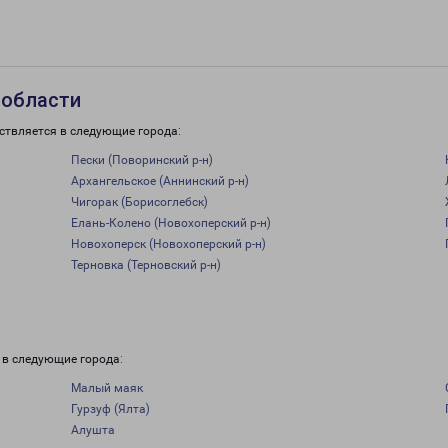
 области
ствляется в следующие города:
Пески (Поворинский р-н)
Архангельское (Аннинский р-н)
Чигорак (Борисоглебск)
Елань-Колено (Новохоперский р-н)
Новохоперск (Новохоперский р-н)
Терновка (Терновский р-н)
 в следующие города:
Малый маяк
Гурзуф (Ялта)
Алушта