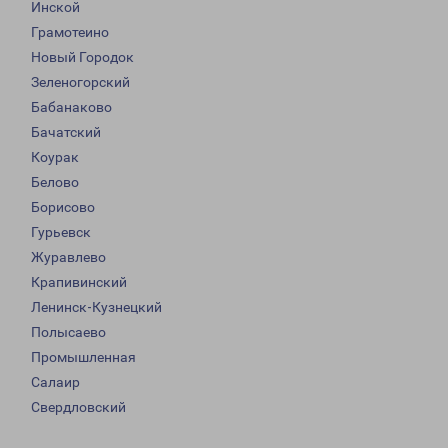
Инской
Грамотеино
Новый Городок
Зеленогорский
Бабанаково
Бачатский
Коурак
Белово
Борисово
Гурьевск
Журавлево
Крапивинский
Ленинск-Кузнецкий
Полысаево
Промышленная
Салаир
Свердловский