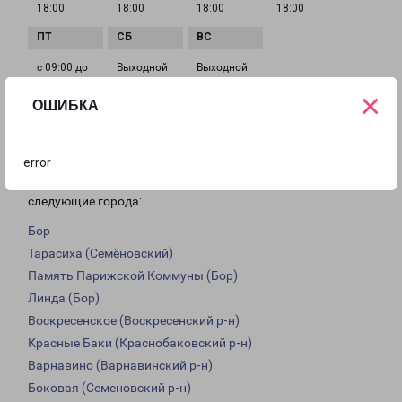
18:00
18:00
18:00
18:00
с 09:00 до
Выходной
Выходной
18:00
×
ОШИБКА
Доставка из Бора по области
error
Из филиала в Бору доставка грузов осуществляется в
следующие города:
Бор
Тарасиха (Семёновский)
Память Парижской Коммуны (Бор)
Линда (Бор)
Воскресенское (Воскресенский р-н)
Красные Баки (Краснобаковский р-н)
Варнавино (Варнавинский р-н)
Боковая (Семеновский р-н)