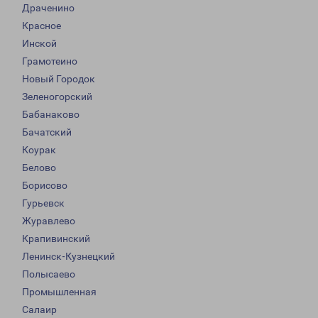
Драченино
Красное
Инской
Грамотеино
Новый Городок
Зеленогорский
Бабанаково
Бачатский
Коурак
Белово
Борисово
Гурьевск
Журавлево
Крапивинский
Ленинск-Кузнецкий
Полысаево
Промышленная
Салаир