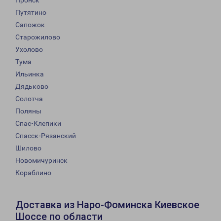
Пронск
Путятино
Сапожок
Старожилово
Ухолово
Тума
Ильинка
Дядьково
Солотча
Поляны
Спас-Клепики
Спасск-Рязанский
Шилово
Новомичуринск
Кораблино
Доставка из Наро-Фоминска Киевское
Шоссе по области