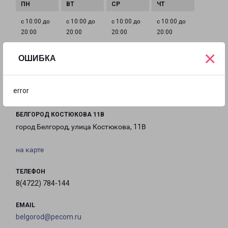
с 10:00 до
с 10:00 до
с 10:00 до
с 10:00 до
20:00
20:00
20:00
20:00
×
ОШИБКА
с 10:00 до
с 10:00 до
с 10:00 до
20:00
20:00
20:00
error
БЕЛГОРОД КОСТЮКОВА 11В
город Белгород, улица Костюкова, 11В
на карте
ТЕЛЕФОН
8(4722) 784-144
EMAIL
belgorod@pecom.ru