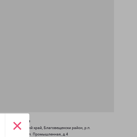
×
СТЕПНОЕ ОЗЕРО
658655, Алтайский край, Благовещенски район, р.п.
Степное Озеро, ул. Промышленная, д.4