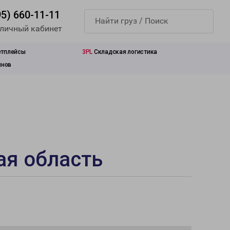
95) 660-11-11
 личный кабинет
етплейсы
3PL
Складская логистика
инов
ая область