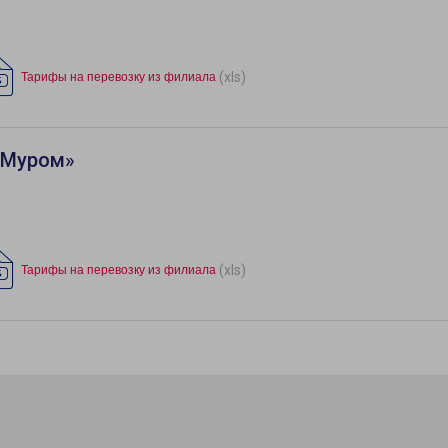
(xls)
Тарифы на перевозку из филиала
«Муром»
(xls)
Тарифы на перевозку из филиала