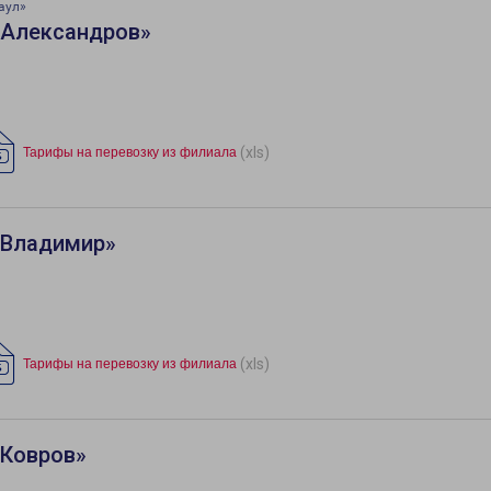
аул»
«Александров»
(xls)
Тарифы на перевозку из филиала
«Владимир»
(xls)
Тарифы на перевозку из филиала
«Ковров»