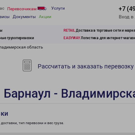
+7 (4
ас
Услуги
Перевозчикам
Вход в
рвисы
Документы
Акции
зы
RETAIL
Доставка в торговые сети и марк
ые грузоперевозки
EASYWAY
Логистика для интернет-магаз
Владимирская область
Рассчитать и заказать перевозку
 Барнаул - Владимирск
зки
доставки, тип перевозки и вес груза.