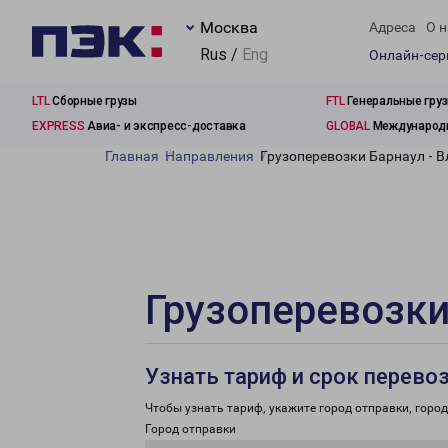
Москва
Адреса
О н
Rus /
Eng
Онлайн-се
LTL
Сборные грузы
FTL
Генеральные гру
EXPRESS
Авиа- и экспресс-доставка
GLOBAL
Международн
Главная
Направления
Грузоперевозки Барнаул - 
Грузоперевозки
Узнать тариф и срок перево
Чтобы узнать тариф, укажите город отправки, город 
Город отправки