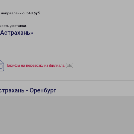
у направлению:
540 руб
.
мость доставки.
«Астрахань»
(xls)
Тарифы на перевозку из филиала
трахань - Оренбург