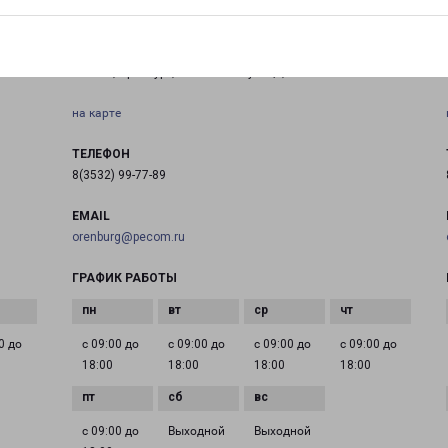
ОРЕНБУРГ ЮГ
Россия, Оренбург, Беляевская улица, 4
на карте
ТЕЛЕФОН
8(3532) 99-77-89
EMAIL
orenburg@pecom.ru
ГРАФИК РАБОТЫ
0 до
с 09:00 до
с 09:00 до
с 09:00 до
с 09:00 до
18:00
18:00
18:00
18:00
с 09:00 до
Выходной
Выходной