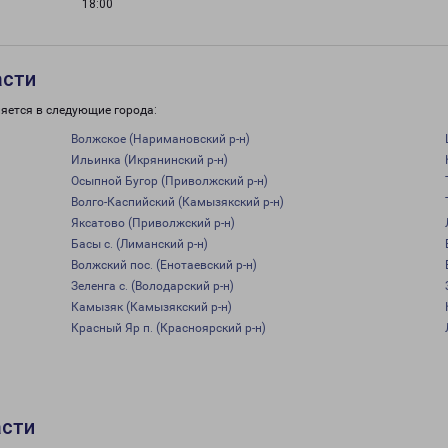
18:00
асти
яется в следующие города:
Волжское (Наримановский р-н)
Ильинка (Икрянинский р-н)
Осыпной Бугор (Приволжский р-н)
Волго-Каспийский (Камызякский р-н)
Яксатово (Приволжский р-н)
Басы с. (Лиманский р-н)
Волжский пос. (Енотаевский р-н)
Зеленга с. (Володарский р-н)
Камызяк (Камызякский р-н)
Красный Яр п. (Красноярский р-н)
асти