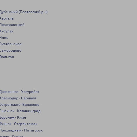
Дубенский (Беляевский р-н)
Каргала
Переволоцкий
Акбулак
Илек
Октябрьское
Самородово
Тюльган
Дзержинск - Уссурийск
Краснодар - Барнаул
Острогожск - Балаково
Рыбинск - Калининград
Воронеж - Клин
Ачинск - Стерлитамак
Прохладный - Пятигорск
Углич - Сургут