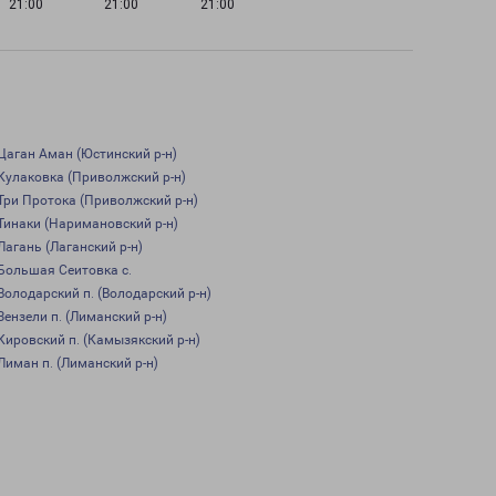
21:00
21:00
21:00
Цаган Аман (Юстинский р-н)
Кулаковка (Приволжский р-н)
Три Протока (Приволжский р-н)
Тинаки (Наримановский р-н)
Лагань (Лаганский р-н)
Большая Сеитовка с.
Володарский п. (Володарский р-н)
Зензели п. (Лиманский р-н)
Кировский п. (Камызякский р-н)
Лиман п. (Лиманский р-н)