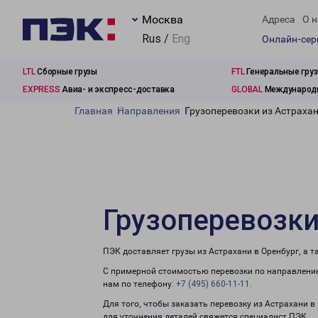
Москва
Адреса
О н
Rus /
Eng
Онлайн-се
LTL
Сборные грузы
FTL
Генеральные гру
EXPRESS
Авиа- и экспресс-доставка
GLOBAL
Международн
Главная
Направления
Грузоперевозки из Астрахан
Грузоперевозки
ПЭК доставляет грузы из Астрахани в Оренбург, а 
С примерной стоимостью перевозки по направлению
нам по телефону:
+7 (495) 660-11-11
.
Для того, чтобы заказать перевозку из Астрахани в
для уточнения деталей свяжется специалист ПЭК.