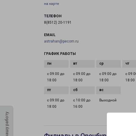
на карте
ТЕЛЕФОН
8(8512) 20-1191
EMAIL
astrahan@pecom.ru
ГРАФИК РАБОТЫ
с 09:00 до
с 09:00 до
с 09:00 до
с 09:0
18:00
18:00
18:00
18:00
с 09:00 до
с 10:00 до
Выходной
18:00
16:00
Оцените нашу работу
Филиалы в Оренбурге