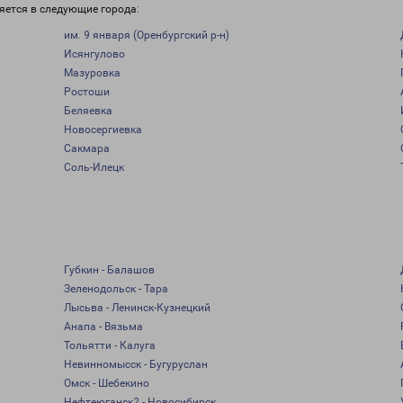
яется в следующие города:
им. 9 января (Оренбургский р-н)
Исянгулово
Мазуровка
Ростоши
Беляевка
Новосергиевка
Сакмара
Соль-Илецк
Губкин - Балашов
Зеленодольск - Тара
Лысьва - Ленинск-Кузнецкий
Анапа - Вязьма
Тольятти - Калуга
Невинномысск - Бугуруслан
Омск - Шебекино
Нефтеюганск2 - Новосибирск