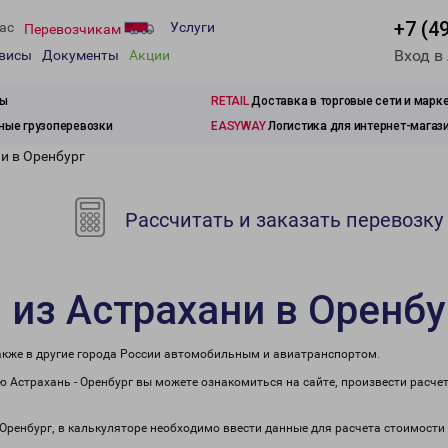
+7 (4
ас
Услуги
Перевозчикам
Вход в
рвисы
Документы
Акции
зы
RETAIL
Доставка в торговые сети и марк
ые грузоперевозки
EASYWAY
Логистика для интернет-магаз
и в Оренбург
Рассчитать и заказать перевозку
 из Астрахани в Оренбу
также в другие города России автомобильным и авиатранспортом.
 Астрахань - Оренбург вы можете ознакомиться на сайте, произвести расче
 Оренбург, в калькуляторе необходимо ввести данные для расчета стоимости