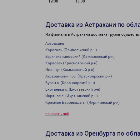
19:00
16:00
Доставка из Астрахани по обл
Из филиала в Астрахани доставка грузов осуществл
Астрахань
Карагали (Приволжский р-н)
Верхнекалиновский (Камызякский р-н)
Караозек (Красноярский р-н)
Иванчуг (Камызякский р-н)
Аксарайский пос. (Красноярский р-н)
Бузан с. (Красноярский р-н)
Енотаевка с. (Енотаевский р-н)
Икряное с. (Икрянинский р-н)
Красные Баррикады п. (Икрянинский р-н)
показать всё
Доставка из Оренбурга по обл