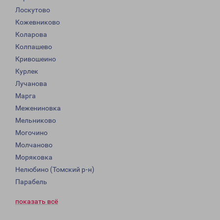
Лоскутово
Кожевниково
Коларова
Колпашево
Кривошеино
Курлек
Лучанова
Марга
Межениновка
Мельниково
Могочино
Молчаново
Моряковка
Нелюбино (Томский р-н)
Парабель
показать всё