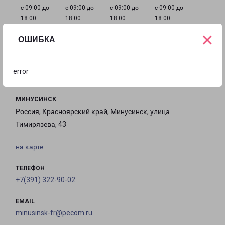
с 09:00 до
с 09:00 до
с 09:00 до
с 09:00 до
18:00
18:00
18:00
18:00
×
ОШИБКА
с 09:00 до
с 10:00 до
Выходной
18:00
16:00
error
МИНУСИНСК
Россия, Красноярский край, Минусинск, улица
Тимирязева, 43
на карте
ТЕЛЕФОН
+7(391) 322-90-02
EMAIL
minusinsk-fr@pecom.ru