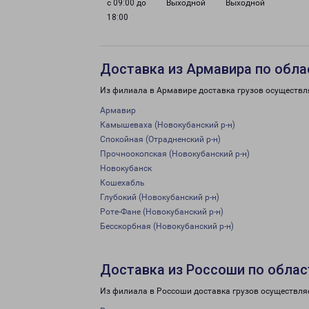
с 09:00 до
Выходной
Выходной
18:00
Доставка из Армавира по обла
Из филиала в Армавире доставка грузов осуществл
Армавир
Камышеваха (Новокубанский р-н)
Спокойная (Отрадненский р-н)
Прочноокопская (Новокубанский р-н)
Новокубанск
Кошехабль
Глубокий (Новокубанский р-н)
Роте-Фане (Новокубанский р-н)
Бесскорбная (Новокубанский р-н)
Доставка из Россоши по облас
Из филиала в Россоши доставка грузов осуществля