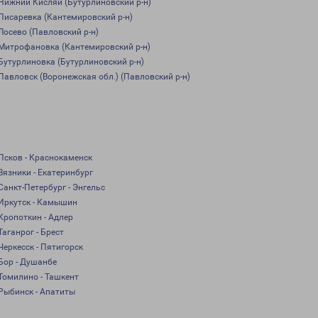
Нижний Кисляй (Бутурлиновский р-н)
Писаревка (Кантемировский р-н)
Лосево (Павловский р-н)
Митрофановка (Кантемировский р-н)
Бутурлиновка (Бутурлиновский р-н)
Павловск (Воронежская обл.) (Павловский р-н)
Псков - Краснокаменск
Вязники - Екатеринбург
Санкт-Петербург - Энгельс
Иркутск - Камышин
Кропоткин - Адлер
Таганрог - Брест
Черкесск - Пятигорск
Бор - Душанбе
Томилино - Ташкент
Рыбинск - Апатиты