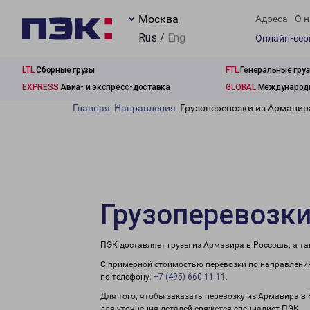
Москва
Адреса
О н
Rus /
Eng
Онлайн-се
LTL
Сборные грузы
FTL
Генеральные гру
EXPRESS
Авиа- и экспресс-доставка
GLOBAL
Международн
Главная
Направления
Грузоперевозки из Армавир
Грузоперевозки
ПЭК доставляет грузы из Армавира в Россошь, а т
С примерной стоимостью перевозки по направлению
по телефону:
+7 (495) 660-11-11
.
Для того, чтобы заказать перевозку из Армавира в
для уточнения деталей свяжется специалист ПЭК.