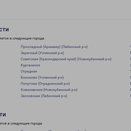
сти
яется в следующие города:
Прохладный (Армавир) (Лабинский р-н)
Заречный (Успенский р-н)
Советская (Краснодарский край) (Новокубанский р-н)
Курганинск
Отрадная
Коноково (Успенский р-н)
Попутная (Отрадненский р-н)
Ковалевское (Новокубанский р-н)
Зассовская (Лабинский р-н)
ти
ется в следующие города: