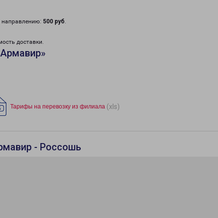
у направлению:
500 руб
.
мость доставки.
«Армавир»
(xls)
Тарифы на перевозку из филиала
рмавир - Россошь