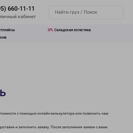
95) 660-11-11
 личный кабинет
етплейсы
3PL
Складская логистика
инов
ь
стоимости с помощью онлайн-калькулятора или позвонить нам
доставки и заполнить заявку. После заполнения заявки с вами