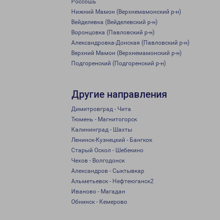
Россошь
Нижний Мамон (Верхнемамонский р-н)
Вейделевка (Вейделевский р-н)
Воронцовка (Павловский р-н)
Александровка-Донская (Павловский р-н)
Верхний Мамон (Верхнемамонский р-н)
Подгоренский (Подгоренский р-н)
Другие направления
Димитровград - Чита
Тюмень - Магнитогорск
Калининград - Шахты
Ленинск-Кузнецкий - Бангкок
Старый Оскол - Шебекино
Чехов - Волгодонск
Александров - Сыктывкар
Альметьевск - Нефтеюганск2
Иваново - Магадан
Обнинск - Кемерово