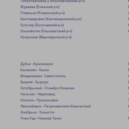
Петропавловка (Петропавловский р-н)
Журавка (Еланский р-н)
Ровеньки (Ровеньской р-н)
Кантемировка (Кантемировский р-н)
Богучар (Богучарский р-н)
Ольховатка (Ольховатский р-н)
Казанская (Верхнедонской р-н)
Дубна - Красноярск
Балаково - Канск
Владикавказ - Севастополь
Бишкек - Бузулук
Октябрьский - Стамбул Олимпик
Нальчик - Череповец
Ногинск - Прокопьевск
Лесосибирск - Петропавловск-Камчатский
Ноябрьск - Тольятти
Улан-Удэ - Нижний Тагил