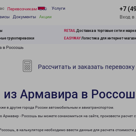
+7 (4
ас
Услуги
Перевозчикам
Вход в
рвисы
Документы
Акции
зы
RETAIL
Доставка в торговые сети и марк
ые грузоперевозки
EASYWAY
Логистика для интернет-магаз
а в Россошь
Рассчитать и заказать перевозку
 из Армавира в Россош
акже в другие города России автомобильным и авиатранспортом.
 Армавир - Россошь вы можете ознакомиться на сайте, произвести расчет 
 Россошь, в калькуляторе необходимо ввести данные для расчета стоимости 