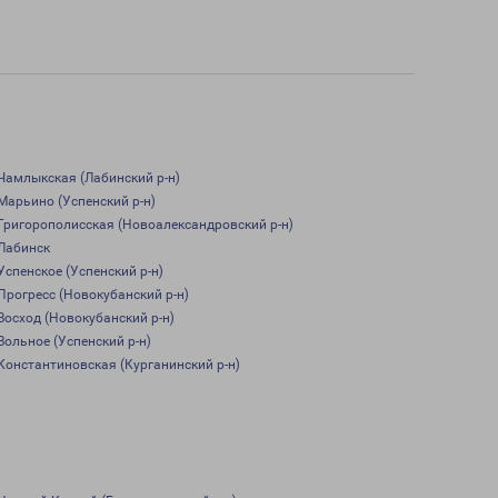
Чамлыкская (Лабинский р-н)
Марьино (Успенский р-н)
Григорополисская (Новоалександровский р-н)
Лабинск
Успенское (Успенский р-н)
Прогресс (Новокубанский р-н)
Восход (Новокубанский р-н)
Вольное (Успенский р-н)
Константиновская (Курганинский р-н)