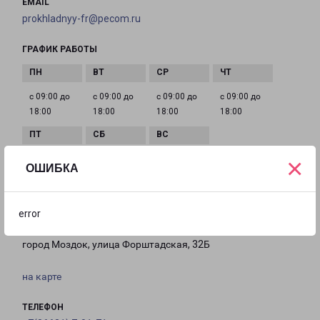
EMAIL
prokhladnyy-fr@pecom.ru
ГРАФИК РАБОТЫ
с 09:00 до
с 09:00 до
с 09:00 до
с 09:00 до
18:00
18:00
18:00
18:00
×
с 09:00 до
с 09:00 до
Выходной
ОШИБКА
18:00
14:00
error
МОЗДОК ФОРШТАДСКАЯ 32Б
город Моздок, улица Форштадская, 32Б
на карте
ТЕЛЕФОН