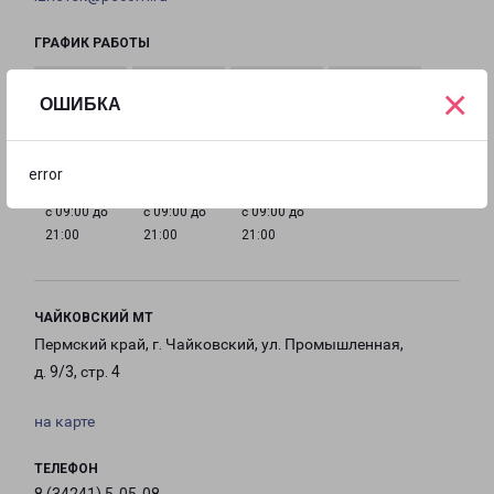
ГРАФИК РАБОТЫ
×
ОШИБКА
с 09:00 до
с 09:00 до
с 09:00 до
с 09:00 до
21:00
21:00
21:00
21:00
error
с 09:00 до
с 09:00 до
с 09:00 до
21:00
21:00
21:00
ЧАЙКОВСКИЙ МТ
Пермский край, г. Чайковский, ул. Промышленная,
д. 9/3, стр. 4
на карте
ТЕЛЕФОН