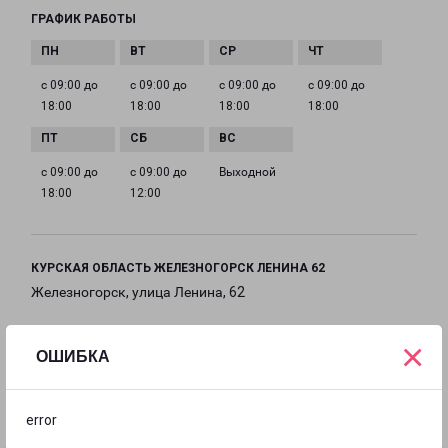
ГРАФИК РАБОТЫ
с 09:00 до
с 09:00 до
с 09:00 до
с 09:00 до
18:00
18:00
18:00
18:00
с 09:00 до
с 09:00 до
Выходной
18:00
12:00
КУРСКАЯ ОБЛАСТЬ ЖЕЛЕЗНОГОРСК ЛЕНИНА 62
Железногорск, улица Ленина, 62
на карте
×
ОШИБКА
ТЕЛЕФОН
+7(47148) 2-01-06
error
EMAIL