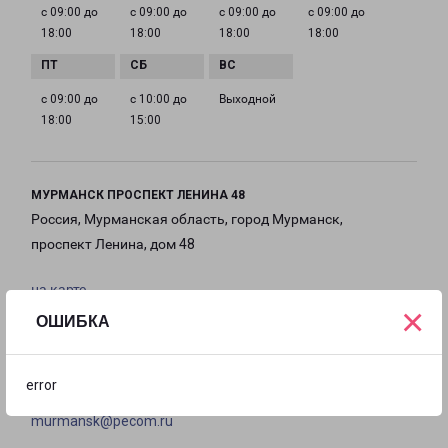
с 09:00 до
с 09:00 до
с 09:00 до
с 09:00 до
18:00
18:00
18:00
18:00
с 09:00 до
с 10:00 до
Выходной
18:00
15:00
МУРМАНСК ПРОСПЕКТ ЛЕНИНА 48
Россия, Мурманская область, город Мурманск,
проспект Ленина, дом 48
на карте
×
ОШИБКА
ТЕЛЕФОН
8(8152) 215-350
error
EMAIL
murmansk@pecom.ru