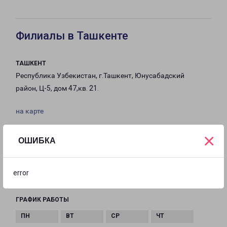
Филиалы в Ташкенте
ТАШКЕНТ
Республика Узбекистан, г.Ташкент, Юнусабадский
район, Ц-5, дом 47,кв. 21.
на карте
ТЕЛЕФОН
×
ОШИБКА
+998-555-080-080
EMAIL
error
tashkent@pecom.ru
ГРАФИК РАБОТЫ