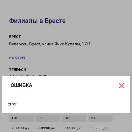
Филиалы в Бресте
БРЕСТ
Беларусь, Брест, улица Янки Купалы, 17/1
на карте
ТЕЛЕФОН
+375 (162) 35-50-00
×
ОШИБКА
EMAIL
Brest-fr@pecom.ru
error
ГРАФИК РАБОТЫ
с 09:00 до
с 09:00 до
с 09:00 до
с 09:00 до