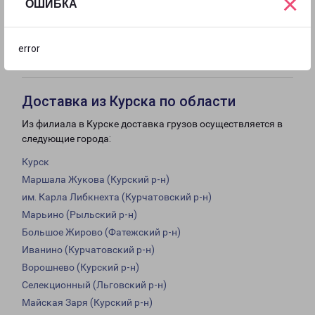
×
ОШИБКА
с 09:00 до
с 10:00 до
Выходной
error
18:00
16:00
Доставка из Курска по области
Из филиала в Курске доставка грузов осуществляется в
следующие города:
Курск
Маршала Жукова (Курский р-н)
им. Карла Либкнехта (Курчатовский р-н)
Марьино (Рыльский р-н)
Большое Жирово (Фатежский р-н)
Иванино (Курчатовский р-н)
Ворошнево (Курский р-н)
Селекционный (Льговский р-н)
Майская Заря (Курский р-н)