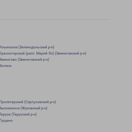
Ильинское (Зеленодольский р-н)
Красногорский (респ. Марий Эл) (Звениговский р-н)
Звенигово (Звениговский р-н)
Волжск
Пролетарский (Серпуховский р-н)
Высокиничи (Жуковский р-н)
Таруса (Тарусский р-н)
Пущино