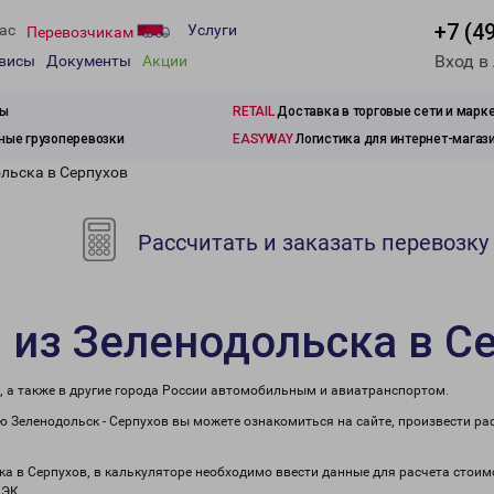
+7 (4
ас
Услуги
Перевозчикам
Вход в
рвисы
Документы
Акции
зы
RETAIL
Доставка в торговые сети и марк
ые грузоперевозки
EASYWAY
Логистика для интернет-магаз
ольска в Серпухов
Рассчитать и заказать перевозку
 из Зеленодольска в С
, а также в другие города России автомобильным и авиатранспортом.
 Зеленодольск - Серпухов вы можете ознакомиться на сайте, произвести р
ка в Серпухов, в калькуляторе необходимо ввести данные для расчета стоим
ПЭК.