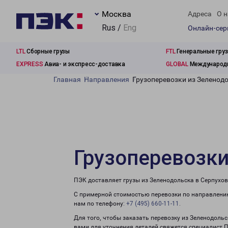
Москва
Адреса
О н
Rus /
Eng
Онлайн-се
LTL
Сборные грузы
FTL
Генеральные гру
EXPRESS
Авиа- и экспресс-доставка
GLOBAL
Международн
Главная
Направления
Грузоперевозки из Зеленод
Грузоперевозки
ПЭК доставляет грузы из Зеленодольска в Серпухов
С примерной стоимостью перевозки по направлению
нам по телефону:
+7 (495) 660-11-11
.
Для того, чтобы заказать перевозку из Зеленодольс
вами для уточнения деталей свяжется специалист 