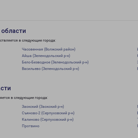
 области
ствляется в следующие города:
Часовенная (Волжский район)
Айша (Зеленодольский р-н)
Бело-Безводное (Зеленодольский р-н)
Васильево (Зеленодольский р-н)
асти
яется в следующие города:
Заокский (Заокский р-н)
Съяново-2 (Серпуховский р-н)
Калиново (Серпуховский р-н)
Протвино