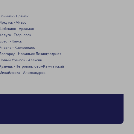
Обнинск - Брянск
Иркутск - Миасс
Шебекино - Арзамас
Калуга - Егорьевск
Брест - Канск
Рязань - Кисловодск
Белгород - Норильск Ленинградская
Новый Уренгой - Алексин
Кузнецк - Петропавловск-Камчатский
Михайловка - Александров