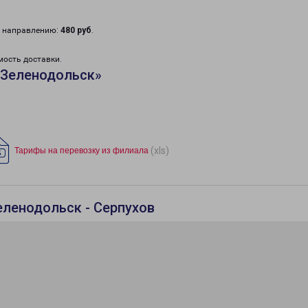
у направлению:
480 руб
.
мость доставки.
«Зеленодольск»
(xls)
Тарифы на перевозку из филиала
еленодольск - Серпухов