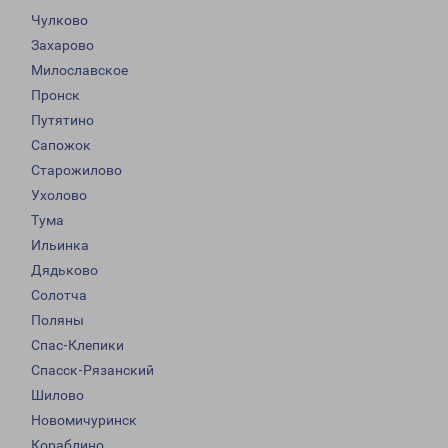
Чулково
Захарово
Милославское
Пронск
Путятино
Сапожок
Старожилово
Ухолово
Тума
Ильинка
Дядьково
Солотча
Поляны
Спас-Клепики
Спасск-Рязанский
Шилово
Новомичуринск
Кораблино