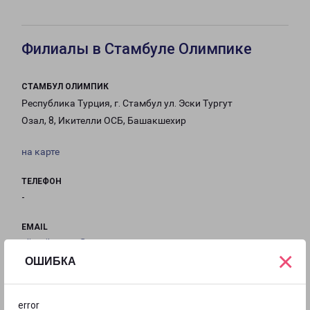
Филиалы в Стамбуле Олимпике
СТАМБУЛ ОЛИМПИК
Республика Турция, г. Стамбул ул. Эски Тургут
Озал, 8, Икителли ОСБ, Башакшехир
на карте
ТЕЛЕФОН
-
EMAIL
olimpikgama@pecom.ru
×
ОШИБКА
ГРАФИК РАБОТЫ
error