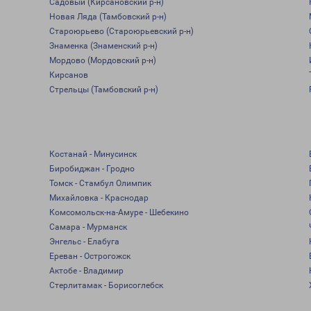
Садовый (Кирсановский р-н)
Новая Ляда (Тамбовский р-н)
Староюрьево (Староюрьевский р-н)
Знаменка (Знаменский р-н)
Мордово (Мордовский р-н)
Кирсанов
Стрельцы (Тамбовский р-н)
Костанай - Минусинск
Биробиджан - Гродно
Томск - Стамбул Олимпик
Михайловка - Краснодар
Комсомольск-на-Амуре - Шебекино
Самара - Мурманск
Энгельс - Елабуга
Ереван - Острогожск
Актобе - Владимир
Стерлитамак - Борисоглебск