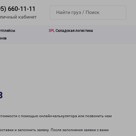
95) 660-11-11
 личный кабинет
етплейсы
3PL
Складская логистика
инов
в
 стоимости с помощью онлайн-калькулятора или позвонить нам
оставки и заполнить заявку. После заполнения заявки с вами