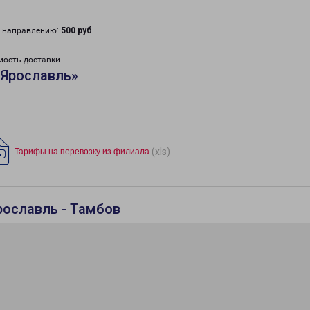
у направлению:
500 руб
.
мость доставки.
«Ярославль»
(xls)
Тарифы на перевозку из филиала
рославль - Тамбов