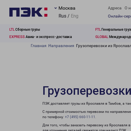
Москва
Адреса
О н
Rus /
Eng
Онлайн-се
LTL
Сборные грузы
FTL
Генеральные гру
EXPRESS
Авиа- и экспресс-доставка
GLOBAL
Международн
Главная
Направления
Грузоперевозки из Ярослав
Грузоперевозки
ПЭК доставляет грузы из Ярославля в Тамбов, а та
С примерной стоимостью перевозки по направлению
по телефону:
+7 (495) 660-11-11
.
Для того, чтобы заказать перевозку из Ярославля 
для уточнения деталей свяжется специалист ПЭК.