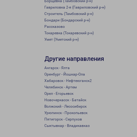
Борщевка (Тамбовский р-н)
Гавриловка 2-я (Гавриловский р-н)
Строитель (Тамбовский р-н)
Бондари (Бондарский р-н)
Рассказово
Токаревка (Токаревский р-н)
Умет (Уметский р-н)
Другие направления
Ангарск - Ялта
Оренбург - Йошкар-Ола
Хабаровск - Нефтеюганск2
Челябинск - Артем
Орел - Егорьевск
Новочеркасск - Батайск
Волжский - Лесосибирск
Урюпинск - Прокопьевск
Пятигорск - Серпухов
Сыктывкар - Владикавказ