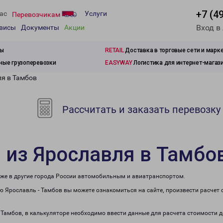
+7 (4
ас
Услуги
Перевозчикам
Вход в
рвисы
Документы
Акции
зы
RETAIL
Доставка в торговые сети и марк
ые грузоперевозки
EASYWAY
Логистика для интернет-магаз
ля в Тамбов
Рассчитать и заказать перевозку
 из Ярославля в Тамбо
кже в другие города России автомобильным и авиатранспортом.
 Ярославль - Тамбов вы можете ознакомиться на сайте, произвести расчет
в Тамбов, в калькуляторе необходимо ввести данные для расчета стоимости д