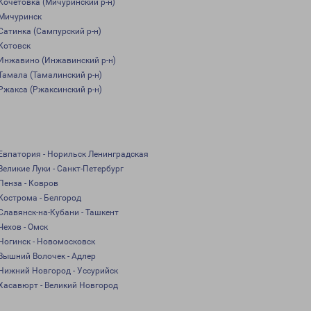
Кочетовка (Мичуринский р-н)
Мичуринск
Сатинка (Сампурский р-н)
Котовск
Инжавино (Инжавинский р-н)
Тамала (Тамалинский р-н)
Ржакса (Ржаксинский р-н)
Евпатория - Норильск Ленинградская
Великие Луки - Санкт-Петербург
Пенза - Ковров
Кострома - Белгород
Славянск-на-Кубани - Ташкент
Чехов - Омск
Ногинск - Новомосковск
Вышний Волочек - Адлер
Нижний Новгород - Уссурийск
Хасавюрт - Великий Новгород