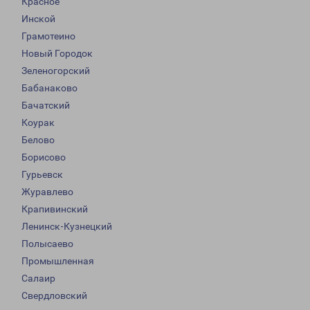
Красное
Инской
Грамотеино
Новый Городок
Зеленогорский
Бабанаково
Бачатский
Коурак
Белово
Борисово
Гурьевск
Журавлево
Крапивинский
Ленинск-Кузнецкий
Полысаево
Промышленная
Салаир
Свердловский