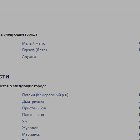
 в следующие города:
Малый маяк
Гурзуф (Ялта)
Алушта
сти
яется в следующие города:
Пугачи (Кемеровский р-н)
Дмитриевка
Пристань 2-я
Плотниково
Яя
Журавли
Мариинск