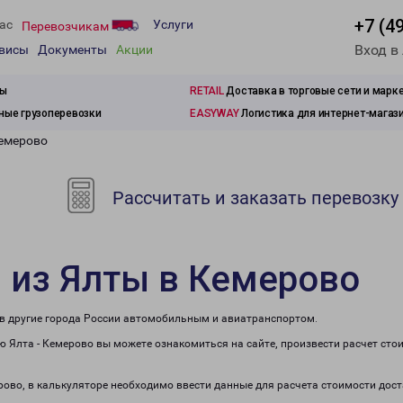
+7 (4
ас
Услуги
Перевозчикам
Вход в
рвисы
Документы
Акции
зы
RETAIL
Доставка в торговые сети и марк
ые грузоперевозки
EASYWAY
Логистика для интернет-магаз
Кемерово
Рассчитать и заказать перевозку
 из Ялты в Кемерово
 в другие города России автомобильным и авиатранспортом.
 Ялта - Кемерово вы можете ознакомиться на сайте, произвести расчет ст
ерово, в калькуляторе необходимо ввести данные для расчета стоимости дост