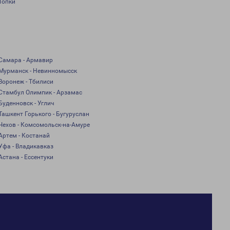
Топки
Самара - Армавир
Мурманск - Невинномысск
Воронеж - Тбилиси
Стамбул Олимпик - Арзамас
Буденновск - Углич
Ташкент Горького - Бугуруслан
Чехов - Комсомольск-на-Амуре
Артем - Костанай
Уфа - Владикавказ
Астана - Ессентуки