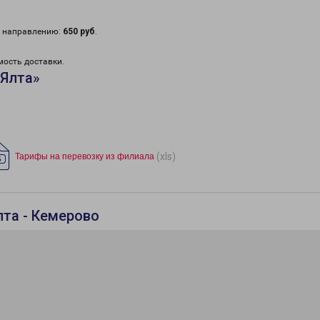
у направлению:
650 руб
.
мость доставки.
«Ялта»
(xls)
Тарифы на перевозку из филиала
лта - Кемерово