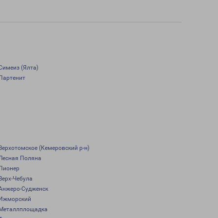
Симеиз (Ялта)
Партенит
Верхотомское (Кемеровский р-н)
Лесная Поляна
Пионер
Верх-Чебула
Анжеро-Судженск
Ижморский
Металлплощадка