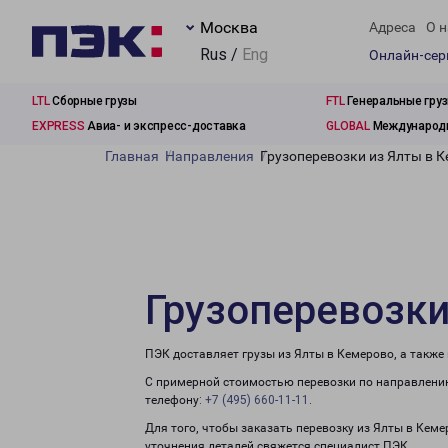
Москва
Адреса
О н
Rus /
Eng
Онлайн-се
LTL
Сборные грузы
FTL
Генеральные гру
EXPRESS
Авиа- и экспресс-доставка
GLOBAL
Международн
Главная
Направления
Грузоперевозки из Ялты в 
Грузоперевозки
ПЭК доставляет грузы из Ялты в Кемерово, а также
С примерной стоимостью перевозки по направлению
телефону:
+7 (495) 660-11-11
.
Для того, чтобы заказать перевозку из Ялты в Кем
уточнения деталей свяжется специалист ПЭК.