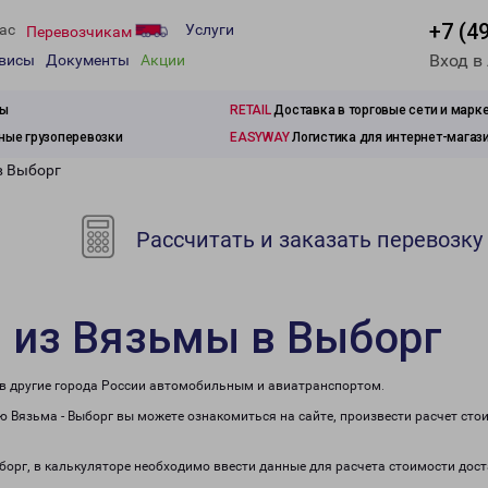
+7 (4
ас
Услуги
Перевозчикам
Вход в
рвисы
Документы
Акции
зы
RETAIL
Доставка в торговые сети и марк
ые грузоперевозки
EASYWAY
Логистика для интернет-магаз
в Выборг
Рассчитать и заказать перевозку
 из Вязьмы в Выборг
 в другие города России автомобильным и авиатранспортом.
 Вязьма - Выборг вы можете ознакомиться на сайте, произвести расчет ст
ыборг, в калькуляторе необходимо ввести данные для расчета стоимости дост