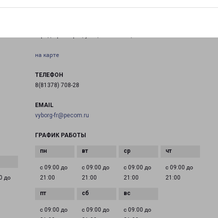
ПРИОЗЕРСК КАЛИНИНА 19
ское
город Приозерск, улица Калинина, 19
на карте
ТЕЛЕФОН
8(81378) 708-28
EMAIL
vyborg-fr@pecom.ru
ГРАФИК РАБОТЫ
с 09:00 до
с 09:00 до
с 09:00 до
с 09:00 до
0 до
21:00
21:00
21:00
21:00
с 09:00 до
с 09:00 до
с 09:00 до