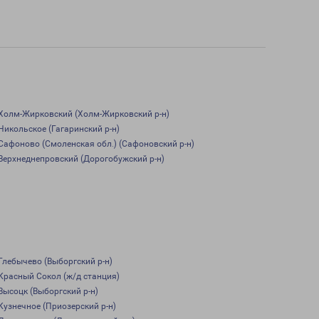
Холм-Жирковский (Холм-Жирковский р-н)
Никольское (Гагаринский р-н)
Сафоново (Смоленская обл.) (Сафоновский р-н)
Верхнеднепровский (Дорогобужский р-н)
Глебычево (Выборгский р-н)
Красный Сокол (ж/д станция)
Высоцк (Выборгский р-н)
Кузнечное (Приозерский р-н)