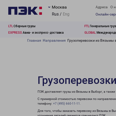
Москва
Адреса
О н
Rus /
Eng
Онлайн-се
LTL
Сборные грузы
FTL
Генеральные гру
EXPRESS
Авиа- и экспресс-доставка
GLOBAL
Международн
Главная
Направления
Грузоперевозки из Вязьмы 
Грузоперевозки
ПЭК доставляет грузы из Вязьмы в Выборг, а также
С примерной стоимостью перевозки по направлению
телефону:
+7 (495) 660-11-11
.
Для того, чтобы заказать перевозку из Вязьмы в В
уточнения деталей свяжется специалист ПЭК.