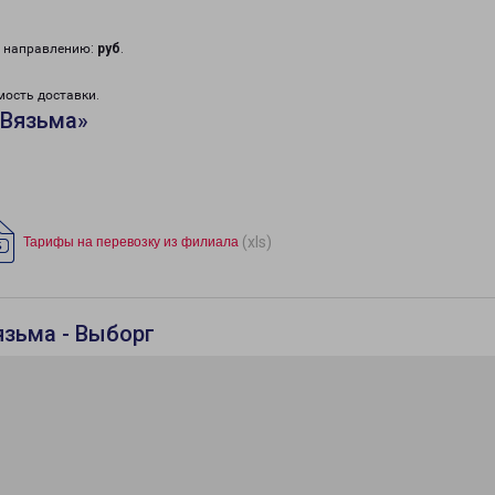
у направлению:
руб
.
мость доставки.
«Вязьма»
(xls)
Тарифы на перевозку из филиала
язьма - Выборг