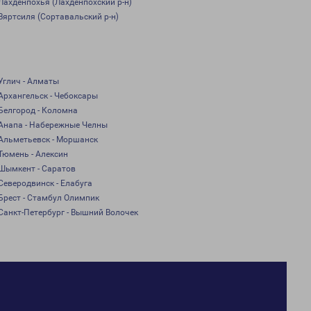
Лахденпохья (Лахденпохский р-н)
Вяртсиля (Сортавальский р-н)
Углич - Алматы
Архангельск - Чебоксары
Белгород - Коломна
Анапа - Набережные Челны
Альметьевск - Моршанск
Тюмень - Алексин
Шымкент - Саратов
Северодвинск - Елабуга
Брест - Стамбул Олимпик
Санкт-Петербург - Вышний Волочек