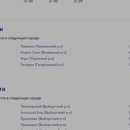
21:00
21:00
21:00
и
ся в следующие города:
Темкино (Темкинский р-н)
Новое Село (Вяземский р-н)
Угра (Угранский р-н)
Гагарин (Гагаринский р-н)
ти
тся в следующие города:
Лесогорский (Выборгский р-н)
Большой Бор (Выборгский р-н)
Ермилово (Выборгский р-н)
Приморск (Выборгский р-н)