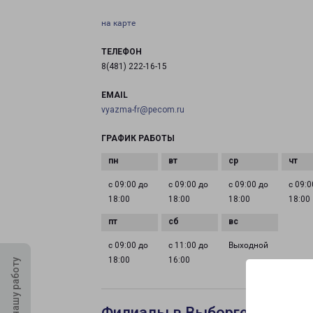
на карте
ТЕЛЕФОН
8(481) 222-16-15
EMAIL
vyazma-fr@pecom.ru
ГРАФИК РАБОТЫ
с 09:00 до
с 09:00 до
с 09:00 до
с 09:0
18:00
18:00
18:00
18:00
с 09:00 до
с 11:00 до
Выходной
18:00
16:00
Оцените нашу работу
Филиалы в Выборге