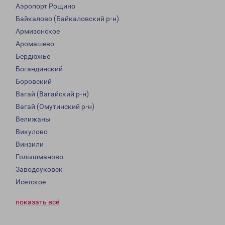
Аэропорт Рощино
Байкалово (Байкаловский р-н)
Армизонское
Аромашево
Бердюжье
Богандинский
Боровский
Вагай (Вагайский р-н)
Вагай (Омутинский р-н)
Велижаны
Викулово
Винзили
Голышманово
Заводоуковск
Исетское
показать всё