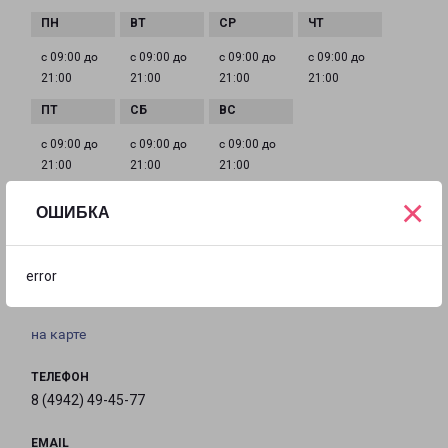
с 09:00 до
с 09:00 до
с 09:00 до
с 09:00 до
21:00
21:00
21:00
21:00
с 09:00 до
с 09:00 до
с 09:00 до
21:00
21:00
21:00
×
ОШИБКА
ШАРЬЯ
157500, Костромская обл., г. Шарья, ул. Сверлова,
error
д. 28
на карте
ТЕЛЕФОН
8 (4942) 49-45-77
EMAIL