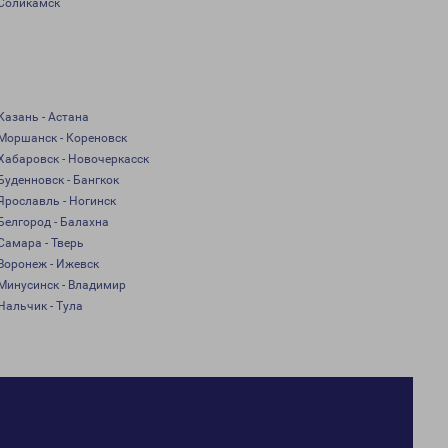
Соликамск
Казань - Астана
Моршанск - Кореновск
Хабаровск - Новочеркасск
Буденновск - Бангкок
Ярославль - Ногинск
Белгород - Балахна
Самара - Тверь
Воронеж - Ижевск
Минусинск - Владимир
Нальчик - Тула