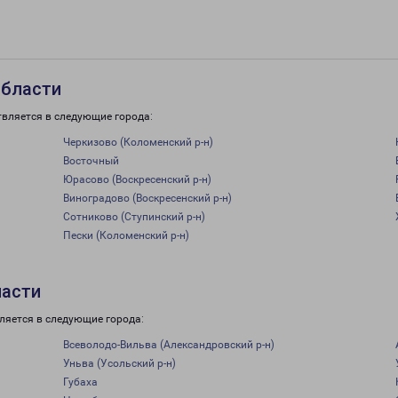
области
твляется в следующие города:
Черкизово (Коломенский р-н)
Восточный
Юрасово (Воскресенский р-н)
Виноградово (Воскресенский р-н)
Сотниково (Ступинский р-н)
Пески (Коломенский р-н)
ласти
ляется в следующие города:
Всеволодо-Вильва (Александровский р-н)
Уньва (Усольский р-н)
Губаха