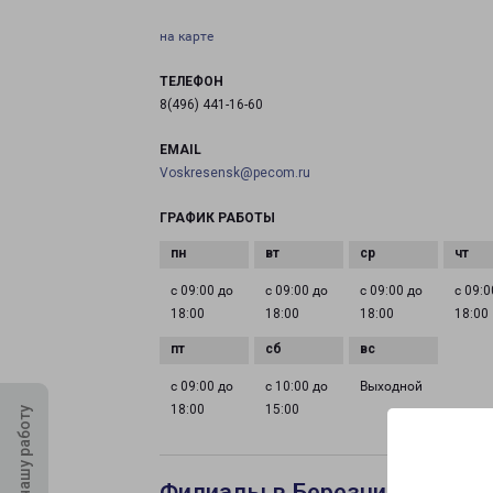
на карте
ТЕЛЕФОН
8(496) 441-16-60
EMAIL
Voskresensk@pecom.ru
ГРАФИК РАБОТЫ
с 09:00 до
с 09:00 до
с 09:00 до
с 09:0
18:00
18:00
18:00
18:00
с 09:00 до
с 10:00 до
Выходной
18:00
15:00
Оцените нашу работу
Филиалы в Березниках