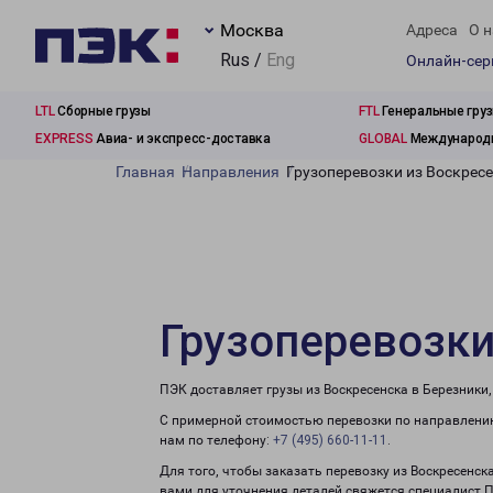
Москва
Адреса
О н
Rus /
Eng
Онлайн-се
LTL
Сборные грузы
FTL
Генеральные гру
EXPRESS
Авиа- и экспресс-доставка
GLOBAL
Международн
Главная
Направления
Грузоперевозки из Воскресе
Грузоперевозки
ПЭК доставляет грузы из Воскресенска в Березники
С примерной стоимостью перевозки по направлению
нам по телефону:
+7 (495) 660-11-11
.
Для того, чтобы заказать перевозку из Воскресенск
вами для уточнения деталей свяжется специалист 