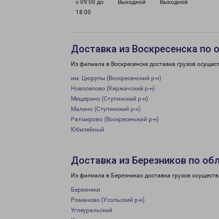
с 09:00 до
Выходной
Выходной
18:00
Доставка из Воскресенска по 
Из филиала в Воскресенске доставка грузов осущес
им. Цюрупы (Воскресенский р-н)
Новоселово (Киржачский р-н)
Мещерино (Ступинский р-н)
Малино (Ступинский р-н)
Ратмирово (Воскресенский р-н)
Юбилейный
Доставка из Березников по об
Из филиала в Березниках доставка грузов осуществ
Березники
Романово (Усольский р-н)
Углеуральский