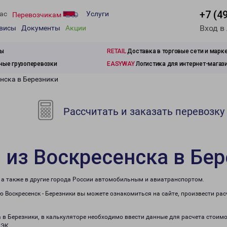
+7 (4
ас
Услуги
Перевозчикам
Вход в
рвисы
Документы
Акции
зы
RETAIL
Доставка в торговые сети и марк
ые грузоперевозки
EASYWAY
Логистика для интернет-магаз
нска в Березники
Рассчитать и заказать перевозку
 из Воскресенска в Бе
, а также в другие города России автомобильным и авиатранспортом.
 Воскресенск - Березники вы можете ознакомиться на сайте, произвести ра
а в Березники, в калькуляторе необходимо ввести данные для расчета стоимо
ПЭК.