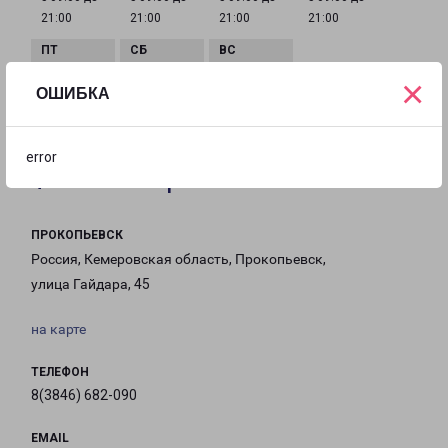
21:00
21:00
21:00
21:00
×
с 09:00 до
с 09:00 до
с 09:00 до
ОШИБКА
21:00
21:00
21:00
error
Филиалы в Прокопьевске
ПРОКОПЬЕВСК
Россия, Кемеровская область, Прокопьевск,
улица Гайдара, 45
на карте
ТЕЛЕФОН
8(3846) 682-090
EMAIL