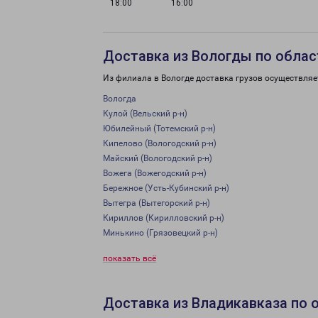
18:00
16:00
Доставка из Вологды по облас
Из филиала в Вологде доставка грузов осуществляе
Вологда
Кулой (Вельский р-н)
Юбилейный (Тотемский р-н)
Кипелово (Вологодский р-н)
Майский (Вологодский р-н)
Вожега (Вожегодский р-н)
Бережное (Усть-Кубинский р-н)
Вытегра (Вытегорский р-н)
Кириллов (Кирилловский р-н)
Минькино (Грязовецкий р-н)
показать всё
Доставка из Владикавказа по 