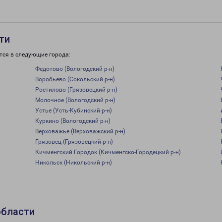
ти
тся в следующие города:
Федотово (Вологодский р-н)
Воробьево (Сокольский р-н)
Ростилово (Грязовецкий р-н)
Молочное (Вологодский р-н)
Устье (Усть-Кубинский р-н)
Куркино (Вологодский р-н)
Верховажье (Верховажский р-н)
Грязовец (Грязовецкий р-н)
Кичменгский Городок (Кичменгско-Городецкий р-н)
Никольск (Никольский р-н)
области