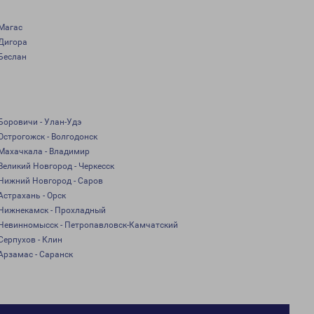
Магас
Дигора
Беслан
Боровичи - Улан-Удэ
Острогожск - Волгодонск
Махачкала - Владимир
Великий Новгород - Черкесск
Нижний Новгород - Саров
Астрахань - Орск
Нижнекамск - Прохладный
Невинномысск - Петропавловск-Камчатский
Серпухов - Клин
Арзамас - Саранск