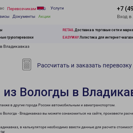
+7 (4
ас
Услуги
Перевозчикам
Вход в
рвисы
Документы
Акции
зы
RETAIL
Доставка в торговые сети и марк
ые грузоперевозки
EASYWAY
Логистика для интернет-магаз
 в Владикавказ
Рассчитать и заказать перевозку
 из Вологды в Владика
 также в другие города России автомобильным и авиатранспортом.
 Вологда - Владикавказ вы можете ознакомиться на сайте, произвести рас
ладикавказ, в калькуляторе необходимо ввести данные для расчета стоимост
ПЭК.