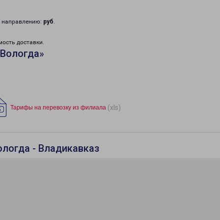
у направлению:
руб
.
мость доставки.
«Вологда»
(xls)
Тарифы на перевозку из филиала
ологда - Владикавказ