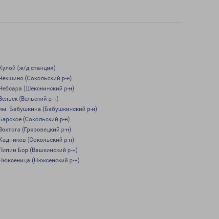
Кулой (ж/д станция)
Чекшино (Сокольский р-н)
Чебсара (Шекснинский р-н)
Вельск (Вельский р-н)
им. Бабушкина (Бабушкинский р-н)
Барское (Сокольский р-н)
Вохтога (Грязовецкий р-н)
Кадников (Сокольский р-н)
Липин Бор (Вашкинский р-н)
Нюксеница (Нюксенский р-н)