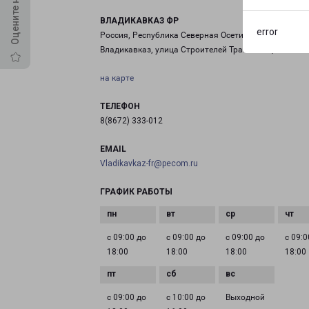
ВЛАДИКАВКАЗ ФР
error
Россия, Республика Северная Осетия — Алания,
Владикавказ, улица Строителей Транскама, 8С
на карте
ТЕЛЕФОН
8(8672) 333-012
EMAIL
Vladikavkaz-fr@pecom.ru
ГРАФИК РАБОТЫ
с 09:00 до
с 09:00 до
с 09:00 до
с 09:0
18:00
18:00
18:00
18:00
с 09:00 до
с 10:00 до
Выходной