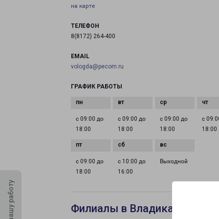
на карте
ТЕЛЕФОН
8(8172) 264-400
EMAIL
vologda@pecom.ru
ГРАФИК РАБОТЫ
с 09:00 до
с 09:00 до
с 09:00 до
с 09:0
18:00
18:00
18:00
18:00
с 09:00 до
с 10:00 до
Выходной
18:00
16:00
Оцените нашу работу
Филиалы в Владикавказе