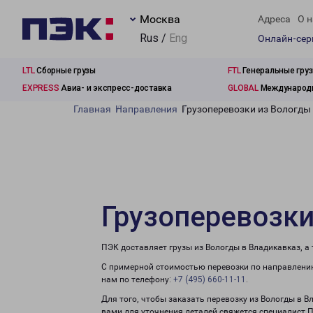
Москва
Адреса
О н
Rus /
Eng
Онлайн-се
LTL
Сборные грузы
FTL
Генеральные гру
EXPRESS
Авиа- и экспресс-доставка
GLOBAL
Международн
Главная
Направления
Грузоперевозки из Вологды
Грузоперевозки
ПЭК доставляет грузы из Вологды в Владикавказ, а
С примерной стоимостью перевозки по направлению
нам по телефону:
+7 (495) 660-11-11
.
Для того, чтобы заказать перевозку из Вологды в В
вами для уточнения деталей свяжется специалист 