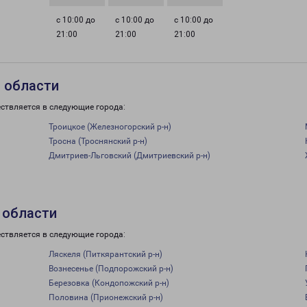
с 10:00 до
с 10:00 до
с 10:00 до
21:00
21:00
21:00
 области
ствляется в следующие города:
Троицкое (Железногорский р-н)
Тросна (Троснянский р-н)
Дмитриев-Льговский (Дмитриевский р-н)
 области
ствляется в следующие города:
Ляскеля (Питкярантский р-н)
Вознесенье (Подпорожский р-н)
Березовка (Кондопожский р-н)
Половина (Прионежский р-н)