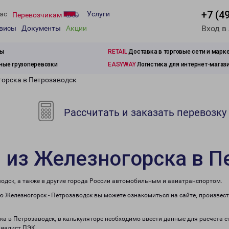
+7 (4
ас
Услуги
Перевозчикам
Вход в
рвисы
Документы
Акции
зы
RETAIL
Доставка в торговые сети и марк
ые грузоперевозки
EASYWAY
Логистика для интернет-магаз
горска в Петрозаводск
Рассчитать и заказать перевозку
 из Железногорска в П
одск, а также в другие города России автомобильным и авиатранспортом.
 Железногорск - Петрозаводск вы можете ознакомиться на сайте, произвес
ска в Петрозаводск, в калькуляторе необходимо ввести данные для расчета 
циалист ПЭК.