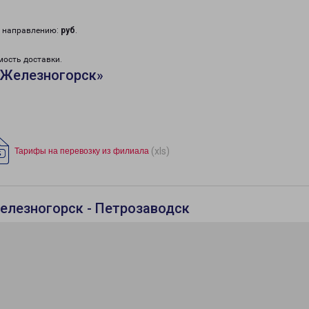
у направлению:
руб
.
мость доставки.
«Железногорск»
(xls)
Тарифы на перевозку из филиала
елезногорск - Петрозаводск