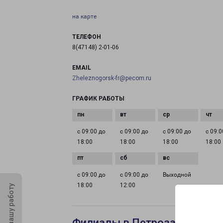
на карте
ТЕЛЕФОН
8(47148) 2-01-06
EMAIL
Zheleznogorsk-fr@pecom.ru
ГРАФИК РАБОТЫ
с 09:00 до
с 09:00 до
с 09:00 до
с 09:0
18:00
18:00
18:00
18:00
с 09:00 до
с 09:00 до
Выходной
18:00
12:00
Оцените нашу работу
Филиалы в Петрозаводске