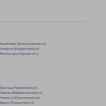
Михайловка (Железногорский р-н)
Комаричи (Комаричский р-н)
Железногорск (Курская обл.)
Юргилица (Пряжинский р-н)
Повенец (Медвежьегорский р-н)
Ужесельга (Прионежский р-н)
Виданы (Пряжинский р-н)