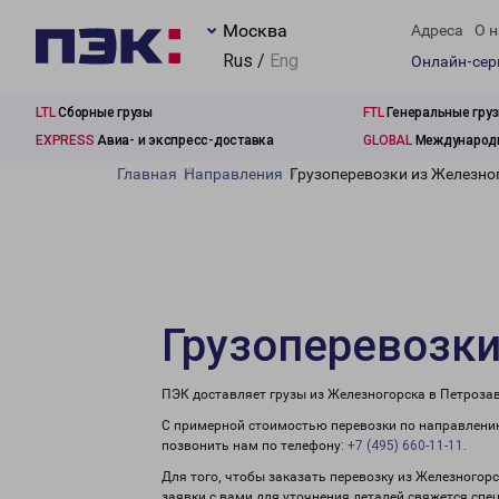
Москва
Адреса
О н
Rus /
Eng
Онлайн-се
LTL
Сборные грузы
FTL
Генеральные гру
EXPRESS
Авиа- и экспресс-доставка
GLOBAL
Международн
Главная
Направления
Грузоперевозки из Железно
Грузоперевозки
ПЭК доставляет грузы из Железногорска в Петрозав
С примерной стоимостью перевозки по направлению
позвонить нам по телефону:
+7 (495) 660-11-11
.
Для того, чтобы заказать перевозку из Железногор
заявки с вами для уточнения деталей свяжется спе