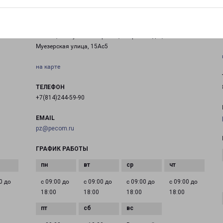
ПЕТРОЗАВОДСК ПЕРЕВАЛКА
Россия, Республика Карелия, Петрозаводск,
Муезерская улица, 15Ас5
на карте
ТЕЛЕФОН
+7(814)244-59-90
EMAIL
pz@pecom.ru
ГРАФИК РАБОТЫ
0 до
с 09:00 до
с 09:00 до
с 09:00 до
с 09:00 до
18:00
18:00
18:00
18:00