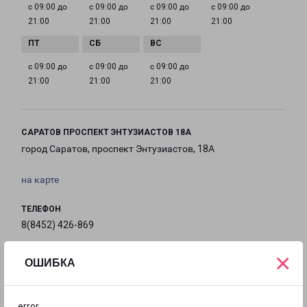
с 09:00 до
с 09:00 до
с 09:00 до
с 09:00 до
21:00
21:00
21:00
21:00
с 09:00 до
с 09:00 до
с 09:00 до
21:00
21:00
21:00
САРАТОВ ПРОСПЕКТ ЭНТУЗИАСТОВ 18А
город Саратов, проспект Энтузиастов, 18А
на карте
ТЕЛЕФОН
8(8452) 426-869
×
EMAIL
ОШИБКА
saratov@pecom.ru
ГРАФИК РАБОТЫ
error