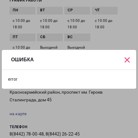
ГРАФИК РАБОТЫ
с 10:00 до
с 10:00 до
с 10:00 до
с 10:00 до
18:00
18:00
18:00
18:00
с 10:00 до
Выходной
Выходной
18:00
×
ОШИБКА
ВОЛГОГРАД ПРОСПЕКТ ГЕРОЕВ СТАЛИНГРАДА 45
error
Россия, Волгоградская область, город Волгоград,
Красноармейский район, проспект им. Героев
Сталинграда, дом 45
на карте
ТЕЛЕФОН
8(8442) 78-00-48, 8(8442) 26-22-45