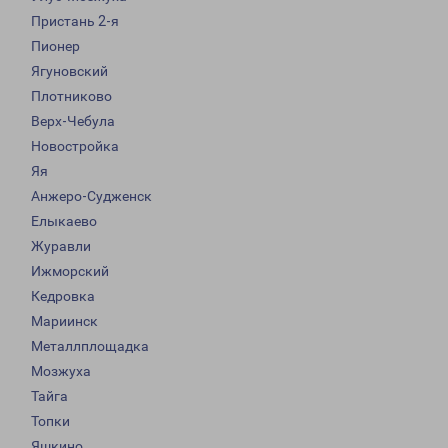
Пристань 2-я
Пионер
Ягуновский
Плотниково
Верх-Чебула
Новостройка
Яя
Анжеро-Судженск
Елыкаево
Журавли
Ижморский
Кедровка
Мариинск
Металлплощадка
Мозжуха
Тайга
Топки
Яшкино