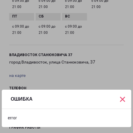
с 09:00 до
с 09:00 до
с 09:00 до
с 09:00 до
21:00
21:00
21:00
21:00
с 09:00 до
с 09:00 до
с 09:00 до
21:00
21:00
21:00
ВЛАДИВОСТОК СТАНЮКОВИЧА 37
город Владивосток, улица Станюковича, 37
на карте
ТЕЛЕФОН
×
8(423) 279-05-47
ОШИБКА
EMAIL
vladivostok@pecom.ru
error
ГРАФИК РАБОТЫ