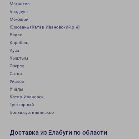
Магнитка
Бердяуш
Межевой
Юрюзань (Катав-Ивановский р-н)
Бакал
Карабаш
Куса
Кыштым
Озерск
Сатка
Уйское
Учалы
Катав-Ивановск
Трехгорный
Большеустьикинское
Доставка из Елабуги по области