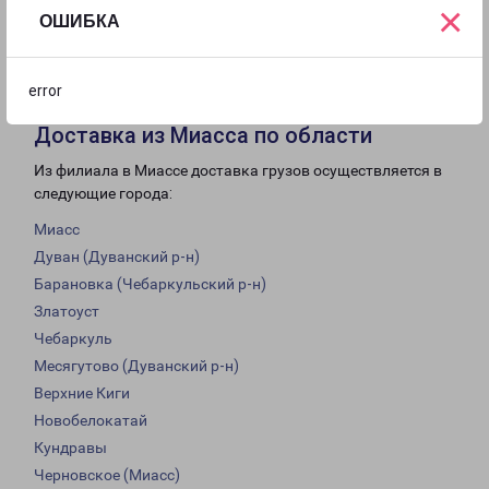
×
ОШИБКА
с 09:00 до
с 10:00 до
Выходной
18:00
13:00
error
Доставка из Миасса по области
Из филиала в Миассе доставка грузов осуществляется в
следующие города:
Миасс
Дуван (Дуванский р-н)
Барановка (Чебаркульский р-н)
Златоуст
Чебаркуль
Месягутово (Дуванский р-н)
Верхние Киги
Новобелокатай
Кундравы
Черновское (Миасс)