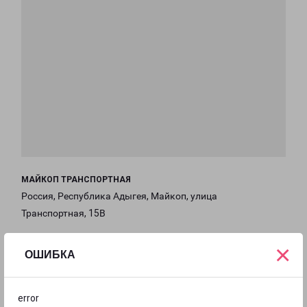
МАЙКОП ТРАНСПОРТНАЯ
Россия, Республика Адыгея, Майкоп, улица
Транспортная, 15В
на карте
×
ОШИБКА
ТЕЛЕФОН
+7(8772) 21-02-41
error