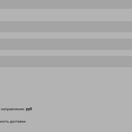
у направлению:
руб
.
мость доставки.