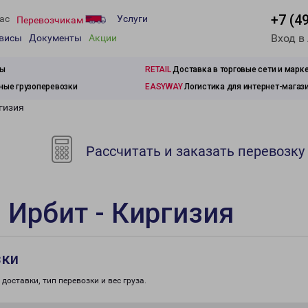
+7 (4
ас
Услуги
Перевозчикам
Вход в
рвисы
Документы
Акции
зы
RETAIL
Доставка в торговые сети и марк
ые грузоперевозки
EASYWAY
Логистика для интернет-магаз
гизия
Рассчитать и заказать перевозку
 Ирбит - Киргизия
зки
доставки, тип перевозки и вес груза.