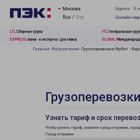
Москва
Адреса
О н
Rus /
Eng
Онлайн-се
LTL
Сборные грузы
FTL
Генеральные гру
EXPRESS
Авиа- и экспресс-доставка
GLOBAL
Международн
Главная
Направления
Грузоперевозки Ирбит - Кир
Грузоперевозки
Узнать тариф и срок перево
Чтобы узнать тариф, укажите город отправки, город 
Город отправки