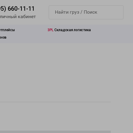
95) 660-11-11
 личный кабинет
етплейсы
3PL
Складская логистика
инов