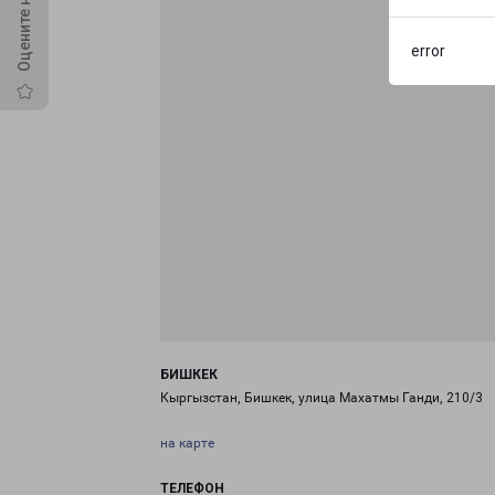
error
БИШКЕК
Кыргызстан, Бишкек, улица Махатмы Ганди, 210/3
на карте
ТЕЛЕФОН