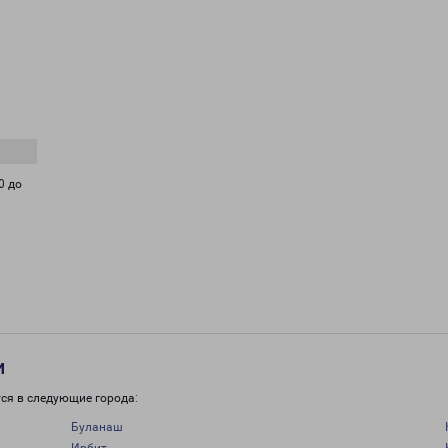
0 до
и
ся в следующие города:
Буланаш