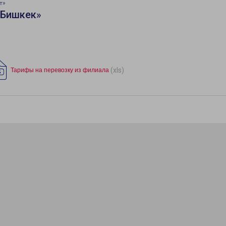
т»
«Бишкек»
(xls)
Тарифы на перевозку из филиала