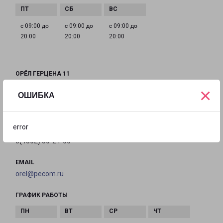
с 09:00 до
с 09:00 до
с 09:00 до
20:00
20:00
20:00
ОРЁЛ ГЕРЦЕНА 11
город Орёл, улица Герцена, 11
×
ОШИБКА
на карте
error
ТЕЛЕФОН
8(4862) 30-24-00
EMAIL
orel@pecom.ru
ГРАФИК РАБОТЫ