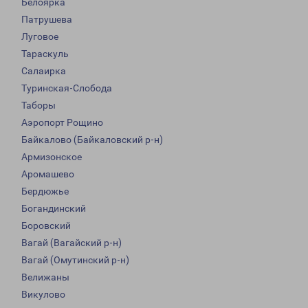
Белоярка
Патрушева
Луговое
Тараскуль
Салаирка
Туринская-Слобода
Таборы
Аэропорт Рощино
Байкалово (Байкаловский р-н)
Армизонское
Аромашево
Бердюжье
Богандинский
Боровский
Вагай (Вагайский р-н)
Вагай (Омутинский р-н)
Велижаны
Викулово