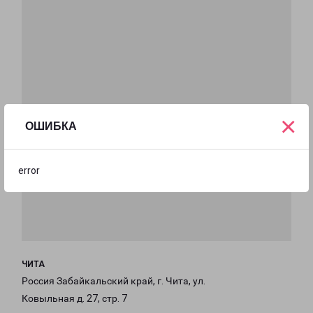
×
ОШИБКА
error
ЧИТА
Россия Забайкальский край, г. Чита, ул.
Ковыльная д. 27, стр. 7