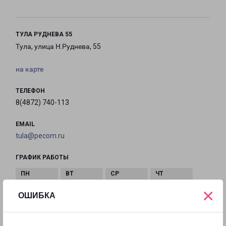
ТУЛА РУДНЕВА 55
Тула, улица Н.Руднева, 55
на карте
ТЕЛЕФОН
8(4872) 740-113
EMAIL
tula@pecom.ru
ГРАФИК РАБОТЫ
×
с 10:00 до
с 10:00 до
с 10:00 до
с 10:00 до
ОШИБКА
20:00
20:00
20:00
20:00