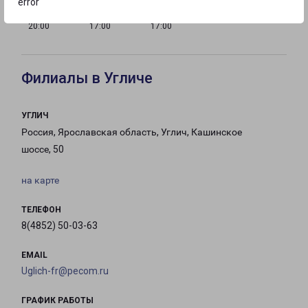
error
с 10:00 до
с 10:00 до
с 10:00 до
20:00
17:00
17:00
Филиалы в Угличе
УГЛИЧ
Россия, Ярославская область, Углич, Кашинское
шоссе, 50
на карте
ТЕЛЕФОН
8(4852) 50-03-63
EMAIL
Uglich-fr@pecom.ru
ГРАФИК РАБОТЫ