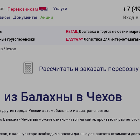
+7 (4
ас
Услуги
Перевозчикам
Вход в
рвисы
Документы
Акции
зы
RETAIL
Доставка в торговые сети и марк
ые грузоперевозки
EASYWAY
Логистика для интернет-магаз
 в Чехов
Рассчитать и заказать перевозку
 из Балахны в Чехов
 в другие города России автомобильным и авиатранспортом.
 Балахна - Чехов вы можете ознакомиться на сайте, произвести расчет сто
ехов, в калькуляторе необходимо ввести данные для расчета стоимости дост