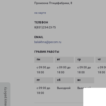
Промзона Птицефабрики, 8
на карте
ТЕЛЕФОН
8(831)234-23-75
EMAIL
balakhna@pecom.ru
ГРАФИК РАБОТЫ
с 09:00 до
с 09:00 до
с 09:00 до
с 09:0
18:00
18:00
18:00
18:00
с 09:00 до
Выходной
Выходной
Оцените нашу работу
18:00