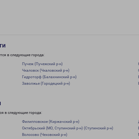
ти
тся в следующие города:
Пучеж (Пучежский р-н)
Чкаловск (Чкаловский р-н)
Гидроторф (Балахнинский р-н)
Заволжье (Городецкий р-н)
и
ся в следующие города:
Филипповское (Киржачский р-н)
Октябрьский (МО, Ступинский р-н) (Ступинский р-н)
Волосово (Чеховский р-н)