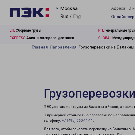
Москва
Адреса
О н
Rus /
Eng
Онлайн-се
LTL
Сборные грузы
FTL
Генеральные гру
EXPRESS
Авиа- и экспресс-доставка
GLOBAL
Международн
Главная
Направления
Грузоперевозки из Балахны
Грузоперевозки
ПЭК доставляет грузы из Балахны в Чехов, а также
С примерной стоимостью перевозки по направлению
телефону:
+7 (495) 660-11-11
.
Для того, чтобы заказать перевозку из Балахны в Ч
уточнения деталей свяжется специалист ПЭК.