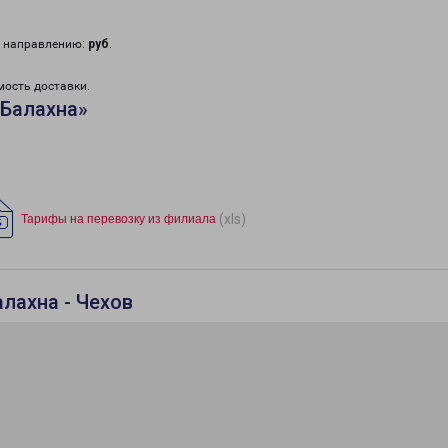
у направлению:
руб
.
мость доставки.
«Балахна»
(xls)
Тарифы на перевозку из филиала
лахна - Чехов