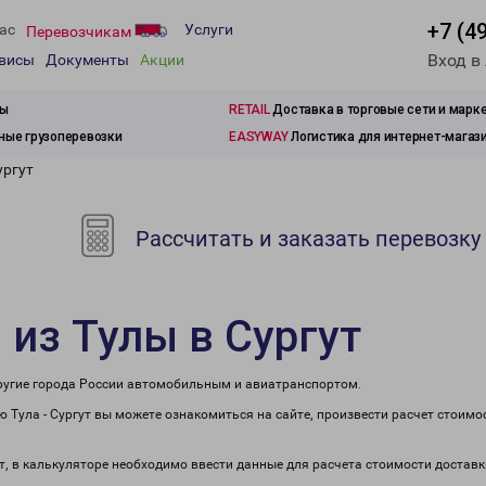
+7 (4
ас
Услуги
Перевозчикам
Вход в
рвисы
Документы
Акции
зы
RETAIL
Доставка в торговые сети и марк
ые грузоперевозки
EASYWAY
Логистика для интернет-магаз
ургут
Рассчитать и заказать перевозку
 из Тулы в Сургут
 другие города России автомобильным и авиатранспортом.
 Тула - Сургут вы можете ознакомиться на сайте, произвести расчет стоим
ут, в калькуляторе необходимо ввести данные для расчета стоимости доставк