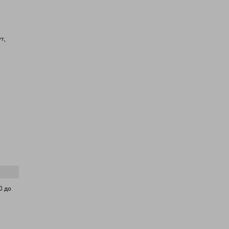
т,
0 до