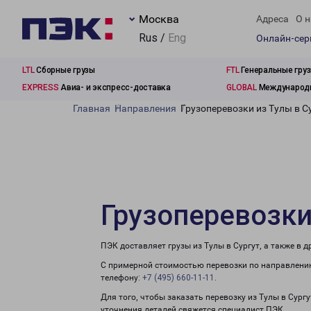
Москва
Адреса
О н
Rus /
Eng
Онлайн-се
LTL
Сборные грузы
FTL
Генеральные гру
EXPRESS
Авиа- и экспресс-доставка
GLOBAL
Международн
Главная
Направления
Грузоперевозки из Тулы в С
Грузоперевозки
ПЭК доставляет грузы из Тулы в Сургут, а также в
С примерной стоимостью перевозки по направлению
телефону:
+7 (495) 660-11-11
.
Для того, чтобы заказать перевозку из Тулы в Сург
уточнения деталей свяжется специалист ПЭК.