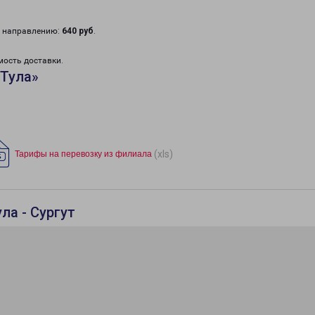
у направлению:
640 руб
.
мость доставки.
«Тула»
(xls)
Тарифы на перевозку из филиала
ла - Сургут