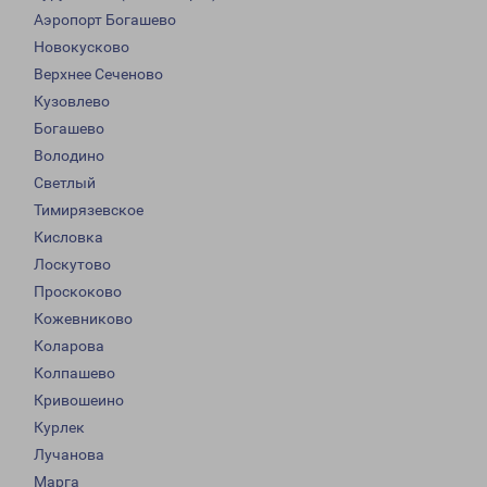
Аэропорт Богашево
Новокусково
Верхнее Сеченово
Кузовлево
Богашево
Володино
Светлый
Тимирязевское
Кисловка
Лоскутово
Проскоково
Кожевниково
Коларова
Колпашево
Кривошеино
Курлек
Лучанова
Марга