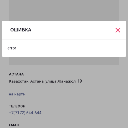
×
ОШИБКА
error
АСТАНА
Казахстан, Астана, улица Жанажол, 19
на карте
ТЕЛЕФОН
+7(7172) 644-644
EMAIL